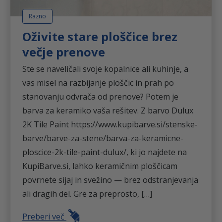
Razno
Oživite stare ploščice brez
večje prenove
Ste se naveličali svoje kopalnice ali kuhinje, a
vas misel na razbijanje ploščic in prah po
stanovanju odvrača od prenove? Potem je
barva za keramiko vaša rešitev. Z barvo Dulux
2K Tile Paint https://www.kupibarve.si/stenske-
barve/barve-za-stene/barva-za-keramicne-
ploscice-2k-tile-paint-dulux/, ki jo najdete na
KupiBarve.si, lahko keramičnim ploščicam
povrnete sijaj in svežino — brez odstranjevanja
ali dragih del. Gre za preprosto, […]
Preberi več