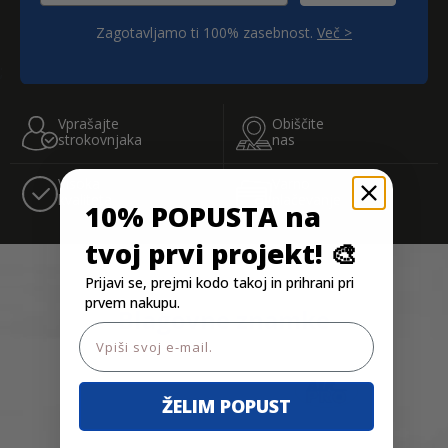
Zagotavljamo ti 100% zasebnost.
Več >
;
Vprašajte
Obiščite
strokovnjaka
nas
Visoka
Varno
kvaliteta
plačevanje
10% POPUSTA na
tvoj prvi projekt! 🎨
Prijavi se, prejmi kodo takoj in prihrani pri
prvem nakupu.
Blagovne znamke
Email
ŽELIM POPUST