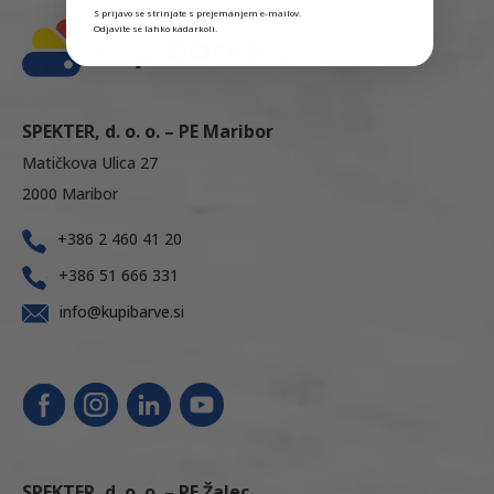
S prijavo se strinjate s prejemanjem e-mailov.
Odjavite se lahko kadarkoli.
SPEKTER, d. o. o. – PE Maribor
Matičkova Ulica 27
2000 Maribor
+386 2 460 41 20
+386 51 666 331
info@kupibarve.si
SPEKTER, d. o. o. – PE Žalec