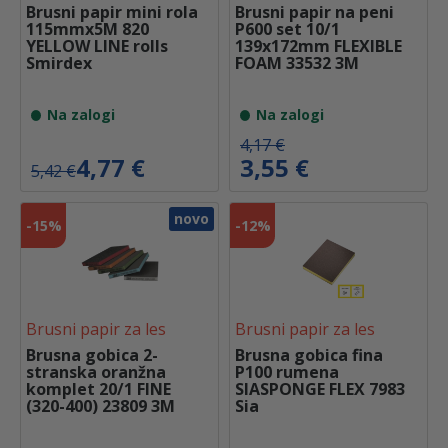
Brusni papir mini rola
Brusni papir na peni
115mmx5M 820
P600 set 10/1
YELLOW LINE rolls
139x172mm FLEXIBLE
Smirdex
FOAM 33532 3M
Na zalogi
Na zalogi
I
T
4,17
€
z
r
I
T
4,77
€
3,55
€
5,42
€
v
e
z
r
i
n
v
e
r
u
i
n
novo
-
15%
-
12%
n
t
r
u
a
n
n
t
c
a
a
n
e
c
c
a
n
e
e
c
a
n
n
e
Brusni papir za les
Brusni papir za les
j
a
a
n
e
j
j
a
Brusna gobica 2-
Brusna gobica fina
b
e
e
j
stranska oranžna
P100 rumena
i
:
b
e
komplet 20/1 FINE
SIASPONGE FLEX 7983
l
3
i
:
(320-400) 23809 3M
Sia
a
,
l
4
:
5
a
,