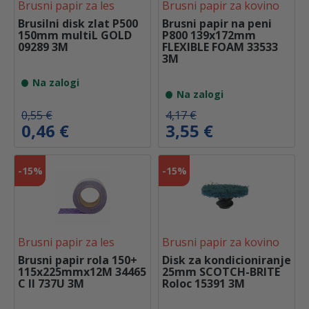
Brusni papir za les
Brusni papir za kovino
j
a
j
a
e
j
e
j
Brusilni disk zlat P500
Brusni papir na peni
b
e
b
e
150mm multiL GOLD
P800 139x172mm
i
:
i
:
09289 3M
FLEXIBLE FOAM 33533
l
0
l
0
3M
a
,
a
,
:
9
:
4
Na zalogi
1
6
0
5
Na zalogi
,
,
1
€
5
€
I
T
I
T
0,55
€
4,17
€
3
.
2
.
z
r
z
r
0,46
€
3,55
€
v
e
v
e
€
€
i
n
i
n
.
.
r
u
r
u
-
15%
-
15%
n
t
n
t
a
n
a
n
c
a
c
a
e
c
e
c
n
e
n
e
a
n
a
n
Brusni papir za les
Brusni papir za kovino
j
a
j
a
e
j
e
j
Brusni papir rola 150+
Disk za kondicioniranje
b
e
b
e
115x225mmx12M 34465
25mm SCOTCH-BRITE
i
:
i
:
C II 737U 3M
Roloc 15391 3M
l
0
l
3
a
,
a
,