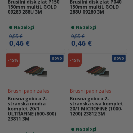
Brusilni disk zlat P150
Brusilni disk zlat P040
b
e
b
e
150mm multiL GOLD
150mm multiL GOLD
i
:
i
:
09283 288U 3M
288U 09280 3M
l
0
l
0
a
,
a
,
:
4
:
4
Na zalogi
Na zalogi
0
6
0
6
,
,
I
T
I
T
0,55
€
0,55
€
5
€
5
€
z
r
z
r
0,46
€
0,46
€
5
.
5
.
v
e
v
e
i
n
i
n
€
€
r
u
r
u
novo
novo
.
.
-
15%
-
15%
n
t
n
t
a
n
a
n
c
a
c
a
e
c
e
c
n
e
n
e
a
n
a
n
Brusni papir za les
Brusni papir za les
j
a
j
a
e
j
e
j
Brusna gobica 2-
Brusna gobica 2-
b
e
b
e
stranska modra
stranska siva komplet
i
:
i
:
komplet 20/1
20/1 MICROFINE (1000-
l
0
l
0
ULTRAFINE (600-800)
1200) 23812 3M
a
,
a
,
23811 3M
:
4
:
4
0
6
0
6
Na zalogi
,
,