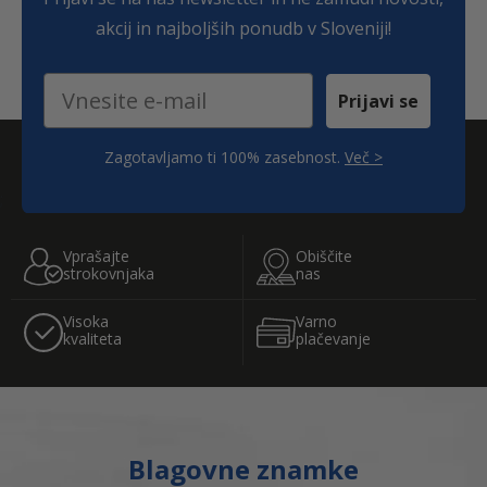
.
€
akcij in najboljših ponudb v Sloveniji!
.
Email
Prijavi se
Zagotavljamo ti 100% zasebnost.
Več >
;
Vprašajte
Obiščite
strokovnjaka
nas
Visoka
Varno
kvaliteta
plačevanje
Blagovne znamke