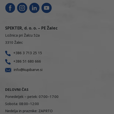
SPEKTER, d. o. o. – PE Žalec
Ložnica pri Žalcu 52a
3310 Žalec
+386 3 713 25 15
+386 51 680 666
info@kupibarve.si
DELOVNI ČAS
Ponedeljek – petek: 07:00–17:00
Sobota: 08:00–12:00
Nedelja in praznike: ZAPRTO