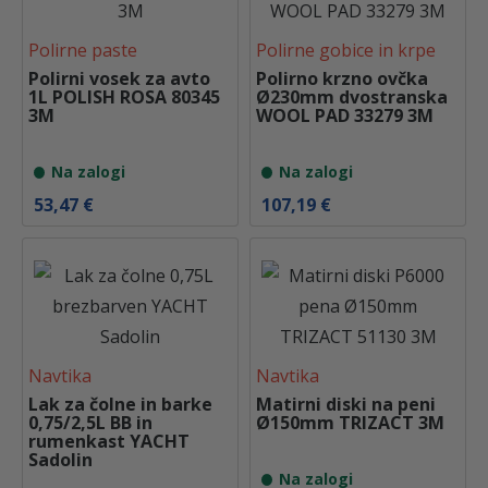
Polirne paste
Polirne gobice in krpe
Polirni vosek za avto
Polirno krzno ovčka
1L POLISH ROSA 80345
Ø230mm dvostranska
3M
WOOL PAD 33279 3M
Na zalogi
Na zalogi
53,47
€
107,19
€
Navtika
Navtika
Lak za čolne in barke
Matirni diski na peni
0,75/2,5L BB in
Ø150mm TRIZACT 3M
rumenkast YACHT
Sadolin
Na zalogi