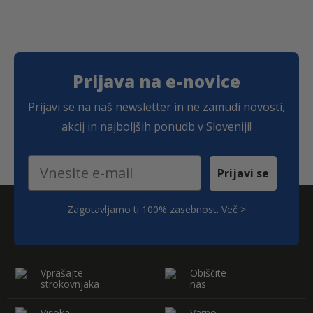
Prijava na e-novice
Prijavi se na naš newsletter in ne zamudi novosti,
akcij in najboljših ponudb v Sloveniji!
Email
Prijavi se
Zagotavljamo ti 100% zasebnost.
Več >
;
Vprašajte
Obiščite
strokovnjaka
nas
Visoka
Varno