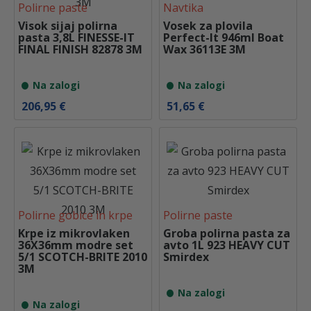
Polirne paste
Navtika
Visok sijaj polirna
Vosek za plovila
pasta 3,8L FINESSE-IT
Perfect-It 946ml Boat
FINAL FINISH 82878 3M
Wax 36113E 3M
Na zalogi
Na zalogi
206,95
€
51,65
€
Polirne gobice in krpe
Polirne paste
Krpe iz mikrovlaken
Groba polirna pasta za
36X36mm modre set
avto 1L 923 HEAVY CUT
5/1 SCOTCH-BRITE 2010
Smirdex
3M
Na zalogi
Na zalogi