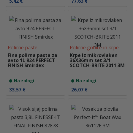
5,42
€
77,63
€
Polirne paste
Polirne gobice in krpe
Fina polirna pasta za
Krpe iz mikrovlaken
avto 1L 924 PERFECT
36X36mm set 3/1
FINISH Smirdex
SCOTCH-BRITE 2011 3M
Na zalogi
Na zalogi
33,57
€
26,07
€