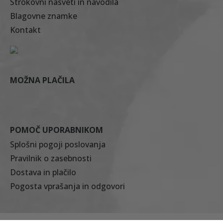
Strokovni nasveti in navodila
Blagovne znamke
Kontakt
MOŽNA PLAČILA
POMOČ UPORABNIKOM
Splošni pogoji poslovanja
Pravilnik o zasebnosti
Dostava in plačilo
Pogosta vprašanja in odgovori