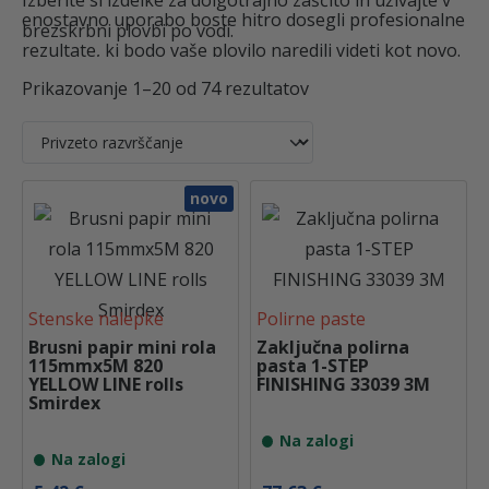
enostavno uporabo boste hitro dosegli profesionalne
brezskrbni plovbi po vodi.
rezultate, ki bodo vaše plovilo naredili videti kot novo.
Prikazovanje 1–20 od 74 rezultatov
novo
Stenske nalepke
Polirne paste
Brusni papir mini rola
Zaključna polirna
115mmx5M 820
pasta 1-STEP
YELLOW LINE rolls
FINISHING 33039 3M
Smirdex
Na zalogi
Na zalogi