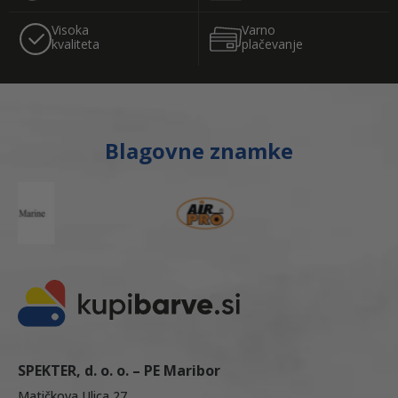
Visoka
Varno
kvaliteta
plačevanje
Blagovne znamke
SPEKTER, d. o. o. – PE Maribor
Matičkova Ulica 27