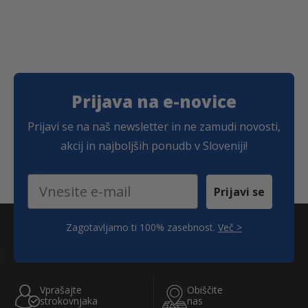
8
2
e
j
e
j
b
e
b
e
€
€
i
:
i
:
l
1
l
2
a
1
a
0
:
9
:
7
1
,
2
,
3
6
3
5
Prijava na e-novice
2
8
0
2
,
,
9
€
5
€
Prijavi se na naš newsletter in ne zamudi novosti,
8
.
8
.
akcij in najboljših ponudb v Sloveniji!
€
€
.
.
Email
Prijavi se
Zagotavljamo ti 100% zasebnost.
Več >
;
Vprašajte
Obiščite
strokovnjaka
nas