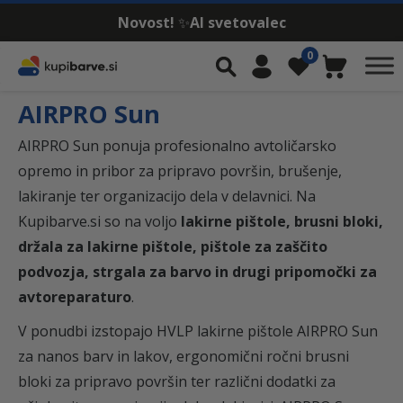
Novost!
✨
AI svetovalec
Skip to content
0
Iskalnik
Moj račun
Seznam želja
Košarica
AIRPRO Sun
AIRPRO Sun ponuja profesionalno avtoličarsko
opremo in pribor za pripravo površin, brušenje,
lakiranje ter organizacijo dela v delavnici. Na
Kupibarve.si so na voljo
lakirne pištole, brusni bloki,
držala za lakirne pištole, pištole za zaščito
podvozja, strgala za barvo in drugi pripomočki za
avtoreparaturo
.
V ponudbi izstopajo HVLP lakirne pištole AIRPRO Sun
za nanos barv in lakov, ergonomični ročni brusni
bloki za pripravo površin ter različni dodatki za