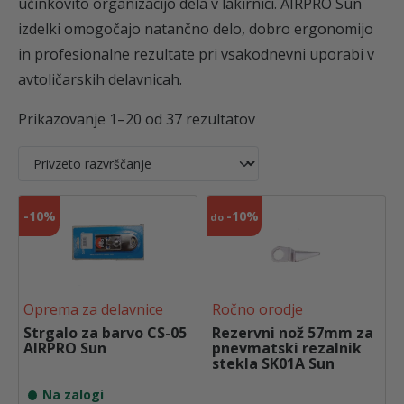
učinkovito organizacijo dela v lakirnici. AIRPRO Sun
izdelki omogočajo natančno delo, dobro ergonomijo
in profesionalne rezultate pri vsakodnevni uporabi v
avtoličarskih delavnicah.
Prikazovanje 1–20 od 37 rezultatov
-
10%
-
10%
do
Oprema za delavnice
Ročno orodje
Strgalo za barvo CS-05
Rezervni nož 57mm za
AIRPRO Sun
pnevmatski rezalnik
stekla SK01A Sun
Na zalogi