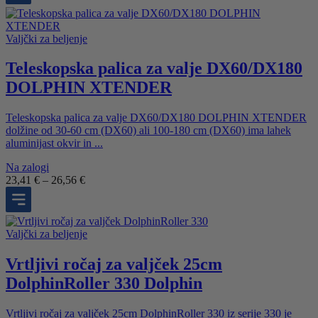
Valjčki za beljenje
Teleskopska palica za valje DX60/DX180
DOLPHIN XTENDER
Teleskopska palica za valje DX60/DX180 DOLPHIN XTENDER
dolžine od 30-60 cm (DX60) ali 100-180 cm (DX60) ima lahek
aluminijast okvir in ...
Na zalogi
Cenovni
23,41
€
–
26,56
€
razpon:
od
23,41 €
do
Valjčki za beljenje
26,56 €
Vrtljivi ročaj za valjček 25cm
DolphinRoller 330 Dolphin
Vrtljivi ročaj za valjček 25cm DolphinRoller 330 iz serije 330 je