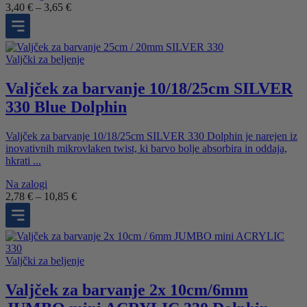
Cenovni
3,40
€
–
3,65
€
razpon:
od
3,40 €
do
Valjčki za beljenje
3,65 €
Valjček za barvanje 10/18/25cm SILVER
330 Blue Dolphin
Valjček za barvanje 10/18/25cm SILVER 330 Dolphin je narejen iz
inovativnih mikrovlaken twist, ki barvo bolje absorbira in oddaja,
hkrati ...
Na zalogi
Cenovni
2,78
€
–
10,85
€
razpon:
od
2,78 €
do
10,85 €
Valjčki za beljenje
Valjček za barvanje 2x 10cm/6mm