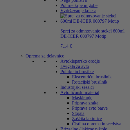
Nega pohištva
Polirne krpe in gobe
Vzdrževanje kolesa
Sprej za odmrzovanje stekel 600ml
DE-ICER 000797 Motip
7,14
€
Oprema za delavnice
Avtokleparsko orodje
Dvigala za avto
Polirke in brusilke
Ekscentrični brusilnik
Rotacijski brusilnik
Industrijski sesalci
Avto ličarski material
Maskiranje
Priprava zraka
Priprava avto barve
Stojala
Zaščita lakirnice
Čistilna oprema in sredstva
Brizgalne / lakirne pištole