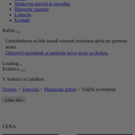
Strokovni nasveti in navodila
Blagovne znamke
Lokacija
Kontakt
Račun
Uporabnikom so bila zaradi varnosti resetirana gesla pri prenosu
strani.
Obstoječi uporabnik si nastavite novo geslo za dostop.
Loading...
Košarica
V košarici ni izdelkov.
Domov
>
Trgovina
>
Pleskarski pribor
>
Valjčki za beljenje
Izberi filtre
CENA