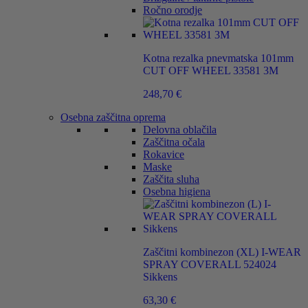
Ročno orodje
Kotna rezalka pnevmatska 101mm
CUT OFF WHEEL 33581 3M
248,70
€
Osebna zaščitna oprema
Delovna oblačila
Zaščitna očala
Rokavice
Maske
Zaščita sluha
Osebna higiena
Zaščitni kombinezon (XL) I-WEAR
SPRAY COVERALL 524024
Sikkens
63,30
€