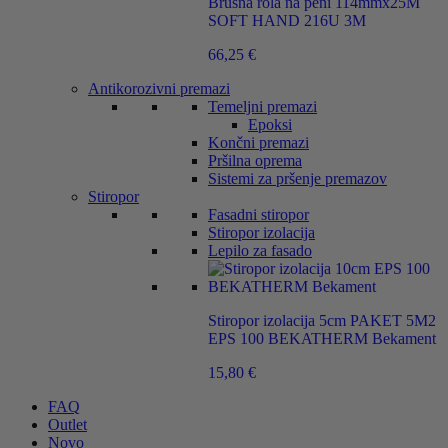
Brusna rola na peni 114mmx25M
SOFT HAND 216U 3M
66,25
€
Antikorozivni premazi
Temeljni premazi
Epoksi
Končni premazi
Pršilna oprema
Sistemi za pršenje premazov
Stiropor
Fasadni stiropor
Stiropor izolacija
Lepilo za fasado
Stiropor izolacija 5cm PAKET 5M2
EPS 100 BEKATHERM Bekament
15,80
€
FAQ
Outlet
Novo