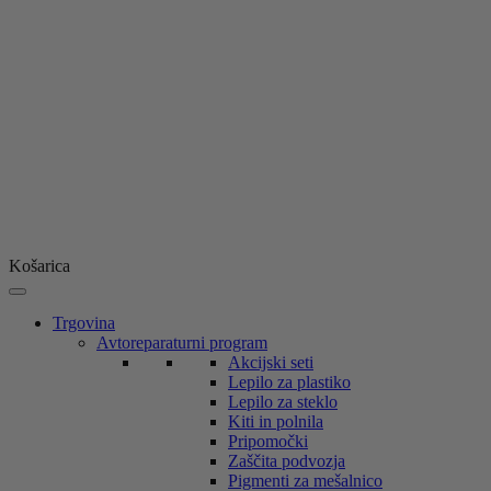
Košarica
Trgovina
Avtoreparaturni program
Akcijski seti
Lepilo za plastiko
Lepilo za steklo
Kiti in polnila
Pripomočki
Zaščita podvozja
Pigmenti za mešalnico