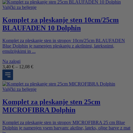
Valjčki za beljenje
Komplet za pleskanje sten 10cm/25cm
BLAUFADEN 10 Dolphin
Komplet za pleskanje sten in stropov 10cm/25cm BLAUFADEN
Blue Dolphin je namenjen pleskanju z akrilnimi, lateksnimi,
emulzijskimi in ...
Na zalogi
Cenovni
3,40
€
–
12,08
€
razpon:
od
3,40 €
do
Valjčki za beljenje
12,08 €
Komplet za pleskanje sten 25cm
MICROFIBRA Dolphin
Komplet za pleskanje sten in stropov MICROFIBRA 25 cm Blue
Dolphin je namenjen vsem barvam: akrilne, lateks, oljne barve z mat