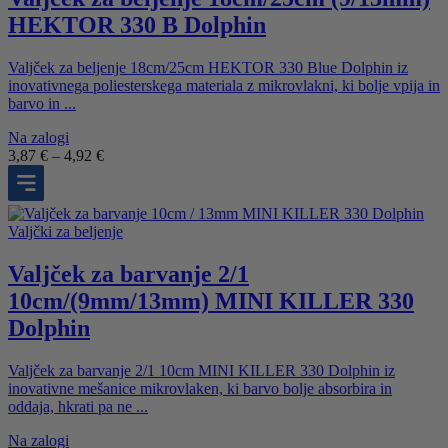
HEKTOR 330 B Dolphin
Valjček za beljenje 18cm/25cm HEKTOR 330 Blue Dolphin iz
inovativnega poliesterskega materiala z mikrovlakni, ki bolje vpija in
barvo in ...
Na zalogi
Cenovni
3,87
€
–
4,92
€
razpon:
od
3,87 €
do
Valjčki za beljenje
4,92 €
Valjček za barvanje 2/1
10cm/(9mm/13mm) MINI KILLER 330
Dolphin
Valjček za barvanje 2/1 10cm MINI KILLER 330 Dolphin iz
inovativne mešanice mikrovlaken, ki barvo bolje absorbira in
oddaja, hkrati pa ne ...
Na zalogi