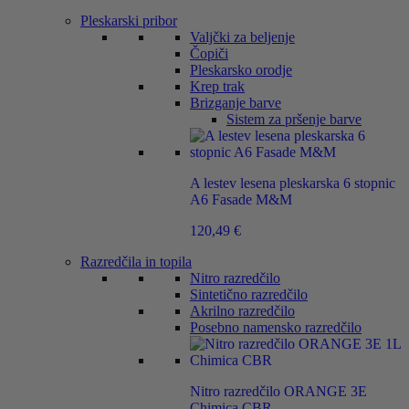
Pleskarski pribor
Valjčki za beljenje
Čopiči
Pleskarsko orodje
Krep trak
Brizganje barve
Sistem za pršenje barve
A lestev lesena pleskarska 6 stopnic
A6 Fasade M&M
120,49
€
Razredčila in topila
Nitro razredčilo
Sintetično razredčilo
Akrilno razredčilo
Posebno namensko razredčilo
Nitro razredčilo ORANGE 3E
Chimica CBR