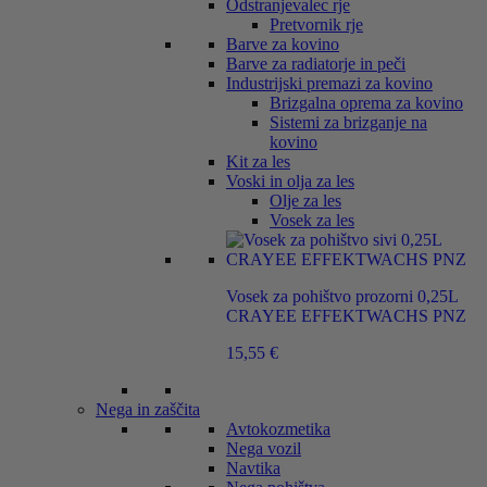
Odstranjevalec rje
Pretvornik rje
Barve za kovino
Barve za radiatorje in peči
Industrijski premazi za kovino
Brizgalna oprema za kovino
Sistemi za brizganje na
kovino
Kit za les
Voski in olja za les
Olje za les
Vosek za les
Vosek za pohištvo prozorni 0,25L
CRAYEE EFFEKTWACHS PNZ
15,55
€
Nega in zaščita
Avtokozmetika
Nega vozil
Navtika