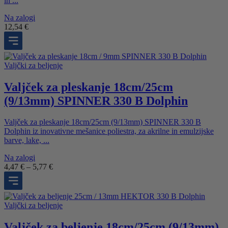
in ...
Na zalogi
12,54
€
Valjčki za beljenje
Valjček za pleskanje 18cm/25cm
(9/13mm) SPINNER 330 B Dolphin
Valjček za pleskanje 18cm/25cm (9/13mm) SPINNER 330 B
Dolphin iz inovativne mešanice poliestra, za akrilne in emulzijske
barve, lake, ...
Na zalogi
Cenovni
4,47
€
–
5,77
€
razpon:
od
4,47 €
do
Valjčki za beljenje
5,77 €
Valjček za beljenje 18cm/25cm (9/13mm)