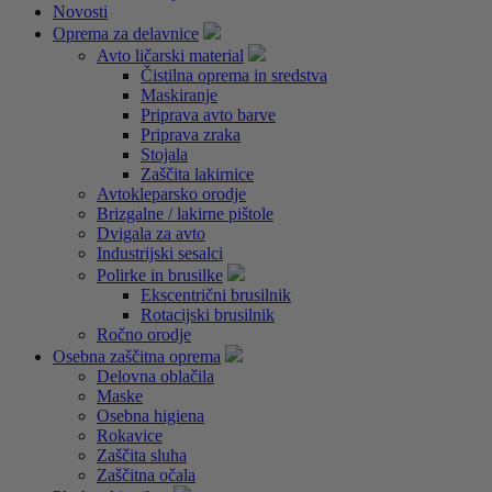
Novosti
Oprema za delavnice
Avto ličarski material
Čistilna oprema in sredstva
Maskiranje
Priprava avto barve
Priprava zraka
Stojala
Zaščita lakirnice
Avtokleparsko orodje
Brizgalne / lakirne pištole
Dvigala za avto
Industrijski sesalci
Polirke in brusilke
Ekscentrični brusilnik
Rotacijski brusilnik
Ročno orodje
Osebna zaščitna oprema
Delovna oblačila
Maske
Osebna higiena
Rokavice
Zaščita sluha
Zaščitna očala