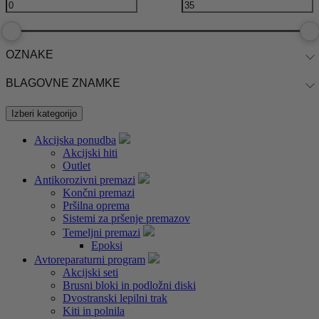
OZNAKE
BLAGOVNE ZNAMKE
Izberi kategorijo
Akcijska ponudba
Akcijski hiti
Outlet
Antikorozivni premazi
Končni premazi
Pršilna oprema
Sistemi za pršenje premazov
Temeljni premazi
Epoksi
Avtoreparaturni program
Akcijski seti
Brusni bloki in podložni diski
Dvostranski lepilni trak
Kiti in polnila