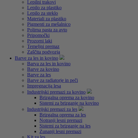
Lepilni trakovi
Lepilo za plastiko
Lepilo za steklo
Materiali za plastiko
Pigmenti za mešalnico
Polirna pasta za avto
Pripomočki
Prozorni laki
Temeljni premaz
Zaščita podvozja
Barve za les in kovino
Barva za les in kovino
Barve za kovino
Barve za les
Barve za radiatorje in peči
Impregnacija lesa
Industrijski premazi za kovino
Brizgalna oprema za kovino
Sistemi za brizganje na kovino
Industrijski premazi za les
Brizgalna oprema za les
Notranji lesni premazi
Sistemi za brizganje na les
Zunanji lesni premazi
Kit za les