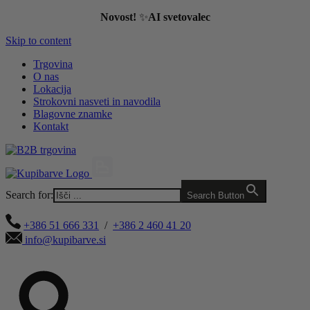
Novost!
✨
AI svetovalec
Skip to content
Trgovina
O nas
Lokacija
Strokovni nasveti in navodila
Blagovne znamke
Kontakt
Search for:
Search Button
+386 51 666 331
/
+386 2 460 41 20
info@kupibarve.si