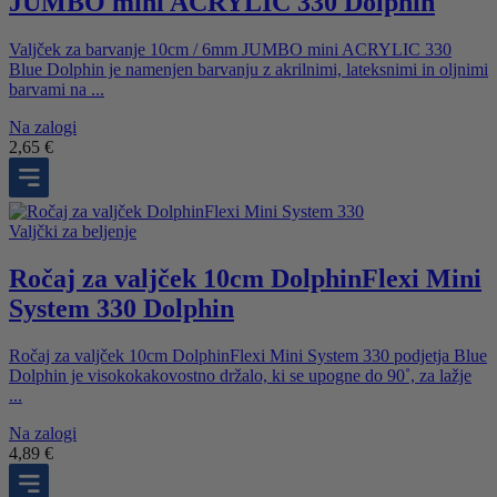
JUMBO mini ACRYLIC 330 Dolphin
Valjček za barvanje 10cm / 6mm JUMBO mini ACRYLIC 330
Blue Dolphin je namenjen barvanju z akrilnimi, lateksnimi in oljnimi
barvami na ...
Na zalogi
2,65
€
Valjčki za beljenje
Ročaj za valjček 10cm DolphinFlexi Mini
System 330 Dolphin
Ročaj za valjček 10cm DolphinFlexi Mini System 330 podjetja Blue
Dolphin je visokokakovostno držalo, ki se upogne do 90˚, za lažje
...
Na zalogi
4,89
€