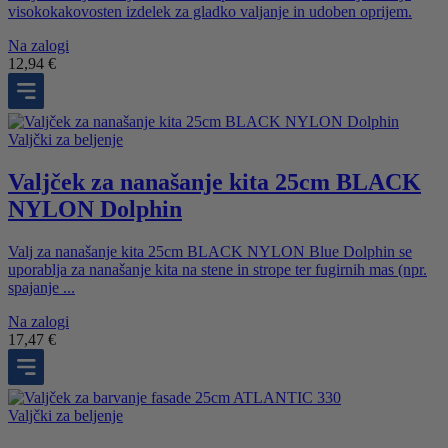
visokokakovosten izdelek za gladko valjanje in udoben oprijem.
Na zalogi
12,94
€
Valjčki za beljenje
Valjček za nanašanje kita 25cm BLACK
NYLON Dolphin
Valj za nanašanje kita 25cm BLACK NYLON Blue Dolphin se
uporablja za nanašanje kita na stene in strope ter fugirnih mas (npr.
spajanje ...
Na zalogi
17,47
€
Valjčki za beljenje