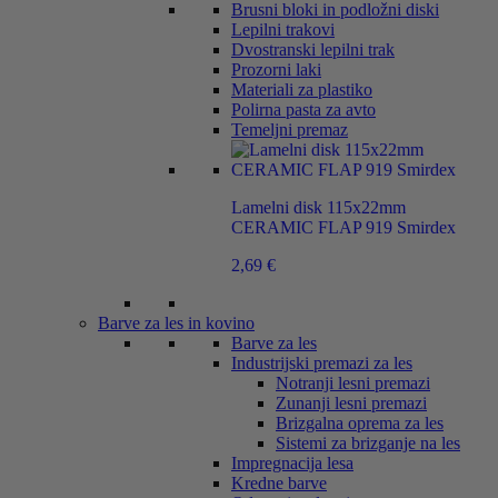
Brusni bloki in podložni diski
Lepilni trakovi
Dvostranski lepilni trak
Prozorni laki
Materiali za plastiko
Polirna pasta za avto
Temeljni premaz
Lamelni disk 115x22mm
CERAMIC FLAP 919 Smirdex
2,69
€
Barve za les in kovino
Barve za les
Industrijski premazi za les
Notranji lesni premazi
Zunanji lesni premazi
Brizgalna oprema za les
Sistemi za brizganje na les
Impregnacija lesa
Kredne barve