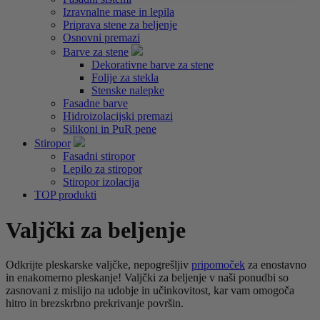
Izravnalne mase in lepila
Priprava stene za beljenje
Osnovni premazi
Barve za stene
Dekorativne barve za stene
Folije za stekla
Stenske nalepke
Fasadne barve
Hidroizolacijski premazi
Silikoni in PuR pene
Stiropor
Fasadni stiropor
Lepilo za stiropor
Stiropor izolacija
TOP produkti
Valjčki za beljenje
Odkrijte pleskarske valjčke, nepogrešljiv
pripomoček
za enostavno
in enakomerno pleskanje! Valjčki za beljenje v naši ponudbi so
zasnovani z mislijo na udobje in učinkovitost, kar vam omogoča
hitro in brezskrbno prekrivanje površin.