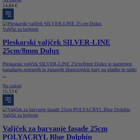
14,84
€
Valjčki za beljenje
Pleskarski valjček SILVER-LINE
25cm/8mm Dulux
Pleskarski valjček SILVER-LINE 25cm/8mm Dulux je namenjen
nanašanju notranjih in zunanjih disperzijskih barv na gladke in rahlo
...
Na zalogi
15,53
€
Valjčki za beljenje
Valjček za barvanje fasade 25cm
POLYACRYL Blue Dolphin