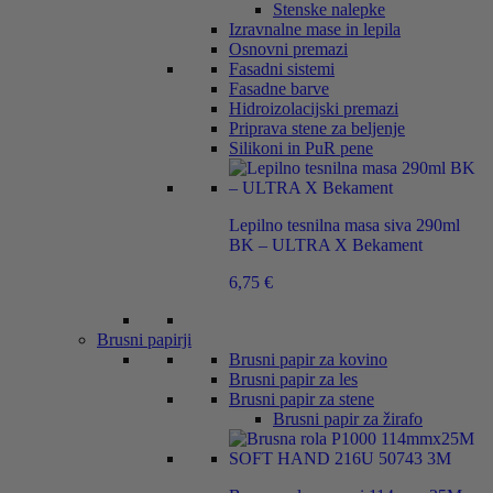
Stenske nalepke
Izravnalne mase in lepila
Osnovni premazi
Fasadni sistemi
Fasadne barve
Hidroizolacijski premazi
Priprava stene za beljenje
Silikoni in PuR pene
Lepilno tesnilna masa siva 290ml
BK – ULTRA X Bekament
6,75
€
Brusni papirji
Brusni papir za kovino
Brusni papir za les
Brusni papir za stene
Brusni papir za žirafo