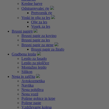
Kredne barve
Odstranjevalec rje
Pretvornik rje
Voski in olja za les
Olje za les
Vosek za les
Brusni papirji
Brusni papir za kovino
Brusni papir za les
Brusni papir za stene
Brusni papir za žirafo
Gradbena lepila
Lepilo za fasado
Lepilo za ploščice
Montažno lepilo
Silikon
Nega in zaščita
Avtokozmetika
Navtika
Nega pohištva
Nega vozil
Polirne gobice in krpe
Polirne paste
Vzdrževanje kolesa