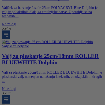
Valjček za barvanje fasade 25cm POLYACRYL Blue Dolphin je
valj iz poliakrilnih dlak, za emulzijske barve. Uporablja se na
hrapavih ...
Na zalogi
5,94
€
Valjčki za beljenje
Valj za pleskanje 25cm/18mm ROLLER
BLUEWHITE Dolphin
Valj za pleskanje 25cm/18mm ROLLER BLUEWHITE Dolphin je
pleskarski valj, namenjen nanašanju lateksnih, emulzijskih in drugih
...
Na zalogi
3,70
€