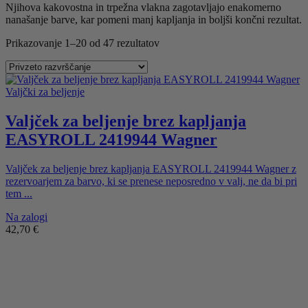
Njihova kakovostna in trpežna vlakna zagotavljajo enakomerno
nanašanje barve, kar pomeni manj kapljanja in boljši končni rezultat.
Prikazovanje 1–20 od 47 rezultatov
Valjčki za beljenje
Valjček za beljenje brez kapljanja
EASYROLL 2419944 Wagner
Valjček za beljenje brez kapljanja EASYROLL 2419944 Wagner z
rezervoarjem za barvo, ki se prenese neposredno v valj, ne da bi pri
tem ...
Na zalogi
42,70
€