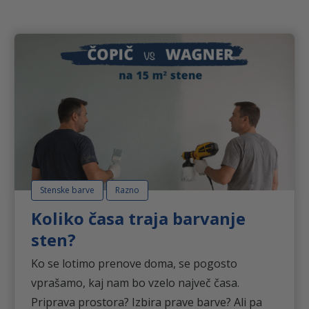
1
.
,
2
2
€
Stenske barve
Razno
Koliko časa traja barvanje
sten?
Ko se lotimo prenove doma, se pogosto
vprašamo, kaj nam bo vzelo največ časa.
Priprava prostora? Izbira prave barve? Ali pa