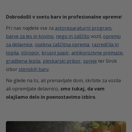
Dobrodošli v svetu barv in profesionalne opreme
!
Pri nas najdete vse za
avtoreparaturni program
,
barve za les in kovino
,
nego in zaščito
vozil,
opremo
za delavnice
,
osebna zaščitna oprema
,
razredčila in
topila
,
stiropor
,
brusni papir
,
antikorozivne premaze
,
gradbena lepila
,
pleskarski pribor
,
spreje
ter širok
izbor
stenskih barv
.
Ne glede na to, ali prenavljate dom, skrbite za vozila
ali opremljate delavnico,
smo tukaj, da vam
olajšamo delo in poenostavimo izbiro
.