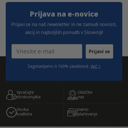
e
c
n
e
a
n
Prijava na e-novice
j
a
e
j
Prijavi se na naš newsletter in ne zamudi novosti,
b
e
akcij in najboljših ponudb v Sloveniji!
i
:
l
3
a
3
Email
:
,
Prijavi se
3
4
5
9
,
Zagotavljamo ti 100% zasebnost.
Več >
6
€
2
.
;
€
.
Vprašajte
Obiščite
strokovnjaka
nas
Visoka
Varno
kvaliteta
plačevanje