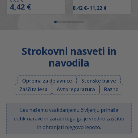
4,42
€
z
r
C
8,42
€
–
11,22
€
v
e
e
i
n
n
r
u
o
n
t
v
n
a
n
i
c
a
r
e
c
Strokovni nasveti in
a
n
e
z
a
n
navodila
p
j
a
o
e
j
n
b
e
:
Oprema za delavnice
Stenske barve
o
i
:
d
l
4
Zaščita lesa
Avtoreparatura
Razno
8
a
,
,
:
4
4
6
2
2
Les našemu vsakdanjemu življenju prinaša
,
6
€
€
dotik narave in zaradi tega ga je vredno zaščititi
5
.
d
in ohranjati njegovo lepoto.
o
1
€