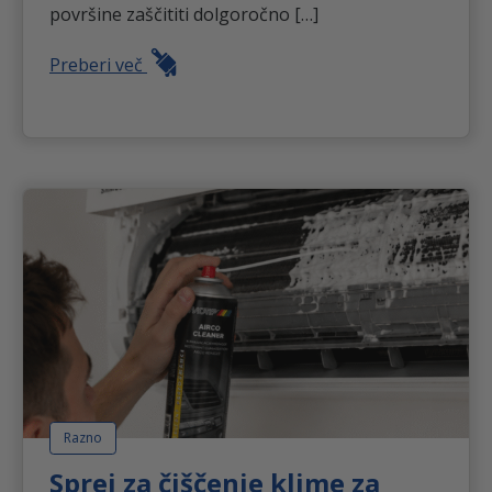
površine zaščititi dolgoročno […]
Preberi več
Razno
Sprej za čiščenje klime za