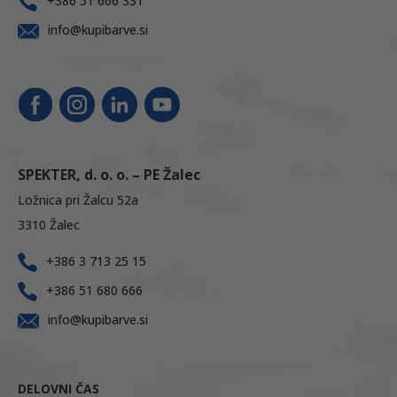
+386 51 666 331
info@kupibarve.si
SPEKTER, d. o. o. – PE Žalec
Ložnica pri Žalcu 52a
3310 Žalec
+386 3 713 25 15
+386 51 680 666
info@kupibarve.si
DELOVNI ČAS