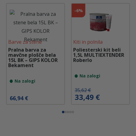
-
6%
Barve za stene
Kiti in polnila
Pralna barva za
Poliesterski kit beli
mavčne plošče bela
1,5L MULTIEXTENDER
15L BK – GIPS KOLOR
Roberlo
Bekament
Na zalogi
Na zalogi
I
T
35,62
€
33,49
€
z
r
66,94
€
v
e
i
n
r
u
n
t
a
n
c
a