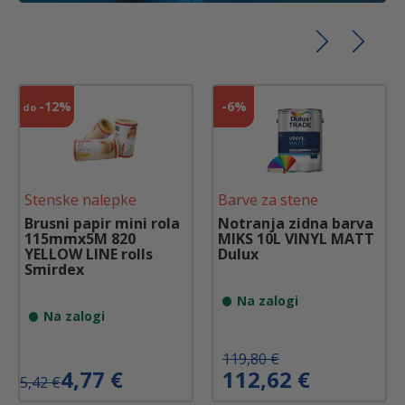
-
12%
-
6%
do
Stenske nalepke
Barve za stene
Brusni papir mini rola
Notranja zidna barva
115mmx5M 820
MIKS 10L VINYL MATT
YELLOW LINE rolls
Dulux
Smirdex
Na zalogi
Na zalogi
I
T
119,80
€
I
T
4,77
€
112,62
€
z
r
5,42
€
z
r
v
e