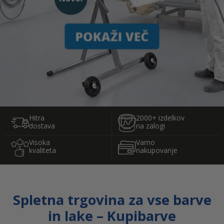
Hitra
2000+ izdelkov
dostava
na zalogi
Visoka
Varno
kvaliteta
nakupovanje
Spletna trgovina za vse barve
in lake – Kupibarve