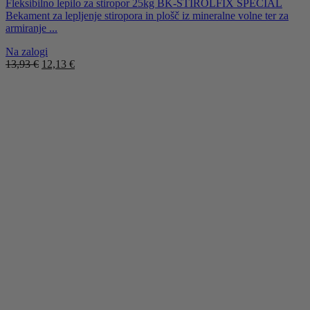
Fleksibilno lepilo za stiropor 25kg BK-STIROLFIX SPECIAL
Bekament za lepljenje stiropora in plošč iz mineralne volne ter za
armiranje ...
Na zalogi
Izvirna
Trenutna
13,93
€
12,13
€
cena
cena
je
je:
bila:
12,13 €.
13,93 €.