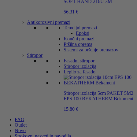
SOFT HAND 216U 3M
56,31
€
Antikorozivni premazi
Temeljni premazi
Epoksi
Končni premazi
Pršilna oprema
Sistemi za pršenje premazov
Stiropor
Fasadni stiropor
Stiropor izolacija
Lepilo za fasado
Stiropor izolacija 5cm PAKET 5M2
EPS 100 BEKATHERM Bekament
15,80
€
FAQ
Outlet
Novo
Strokovni nasveti in navodila