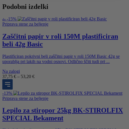
4,55 €.
Podobni izdelki
-
15%
do
Priprava stene za beljenje
Zaščitni papir v roli 150M plastificiran
beli 42g Basic
Plastificiran pokrivni beli zaščitni papir v roli 150M Basic 42g se
uporablja pri lakih na vodni osnovi. Odlično ščiti tudi pri ...
Na zalogi
Cenovni
37,75
€
–
53,20
€
razpon:
od
37,75 €
-
13%
do
Priprava stene za beljenje
53,20 €
Lepilo za stiropor 25kg BK-STIROLFIX
SPECIAL Bekament