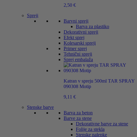
2,50
€
Spreji
Barvni spreji
Barva za plastiko
Dekorativni spreji
Efekt sprej
Kolesarski spreji
Primer sprej
Tehnični spreji
Sprej embalaža
Katran v spreju 500ml TAR SPRAY
090308 Motip
9,11
€
Stenske barve
Barva za beton
Barve za stene
Dekorativne barve za stene
Folije za stekla
Stenske nalepke