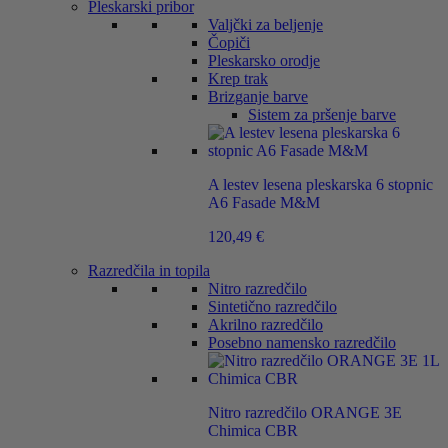
Pleskarski pribor
Valjčki za beljenje
Čopiči
Pleskarsko orodje
Krep trak
Brizganje barve
Sistem za pršenje barve
A lestev lesena pleskarska 6 stopnic
A6 Fasade M&M
120,49
€
Razredčila in topila
Nitro razredčilo
Sintetično razredčilo
Akrilno razredčilo
Posebno namensko razredčilo
Nitro razredčilo ORANGE 3E
Chimica CBR