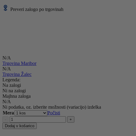
bila:
9,56 €.
10,39 €.
Preveri zalogo po trgovinah
Zaloga po trgovinah za trenutno
izbrano možnost
N/A
Trgovina Maribor
N/A
Trgovina Žalec
Legenda:
Na zalogi
Ni na zalogi
Majhna zaloga
N/A
Ni podatka, oz. izberite možnosti (variacijo) izdelka
Mera
Počisti
Zidarska
-
+
gladilka
Dodaj v košarico
STAINLESS
HOBBY