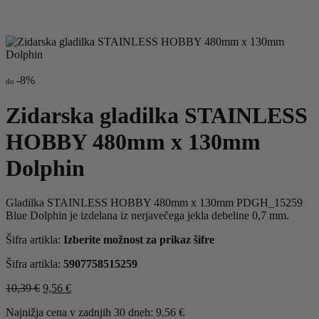
-
8%
do
Zidarska gladilka STAINLESS
HOBBY 480mm x 130mm
Dolphin
Gladilka STAINLESS HOBBY 480mm x 130mm PDGH_15259
Blue Dolphin je izdelana iz nerjavečega jekla debeline 0,7 mm.
Šifra artikla:
Izberite možnost za prikaz šifre
Šifra artikla:
5907758515259
Izvirna
Trenutna
10,39
€
9,56
€
cena
cena
Najnižja cena v zadnjih 30 dneh:
9,56
€
je
je: