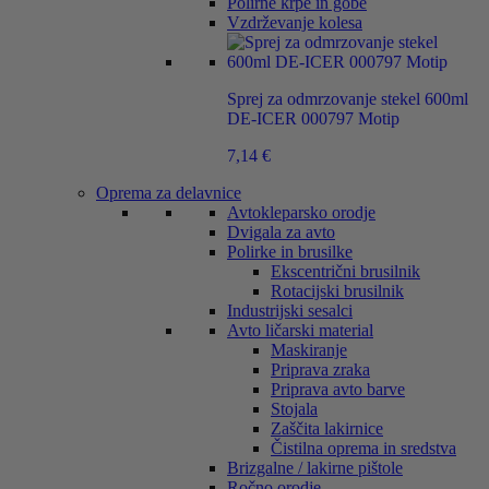
Polirne krpe in gobe
Vzdrževanje kolesa
Sprej za odmrzovanje stekel 600ml
DE-ICER 000797 Motip
7,14
€
Oprema za delavnice
Avtokleparsko orodje
Dvigala za avto
Polirke in brusilke
Ekscentrični brusilnik
Rotacijski brusilnik
Industrijski sesalci
Avto ličarski material
Maskiranje
Priprava zraka
Priprava avto barve
Stojala
Zaščita lakirnice
Čistilna oprema in sredstva
Brizgalne / lakirne pištole
Ročno orodje