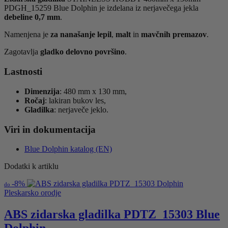
PDGH_15259 Blue Dolphin
je izdelana iz nerjavečega jekla
debeline 0,7 mm
.
Namenjena je
za nanašanje lepil
,
malt
in
mavčnih premazov
.
Zagotavlja
gladko delovno površino
.
Lastnosti
Dimenzija
: 480 mm x 130 mm,
Ročaj
: lakiran bukov les,
Gladilka
: nerjaveče jeklo.
Viri in dokumentacija
Blue Dolphin katalog (EN)
Dodatki k artiklu
-
8%
do
Pleskarsko orodje
ABS zidarska gladilka PDTZ_15303 Blue