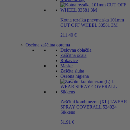
Kotna rezalka pnevmatska 101mm
CUT OFF WHEEL 33581 3M
211,40
€
Osebna zaščitna oprema
Delovna oblačila
Zaščitna očala
Rokavice
Maske
Zaščita sluha
Osebna higiena
Zaščitni kombinezon (XL) I-WEAR
SPRAY COVERALL 524024
Sikkens
51,91
€