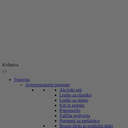
Košarica
Trgovina
Avtoreparaturni program
Akcijski seti
Lepilo za plastiko
Lepilo za steklo
Kiti in polnila
Pripomočki
Zaščita podvozja
Pigmenti za mešalnico
Brusni bloki in podložni diski