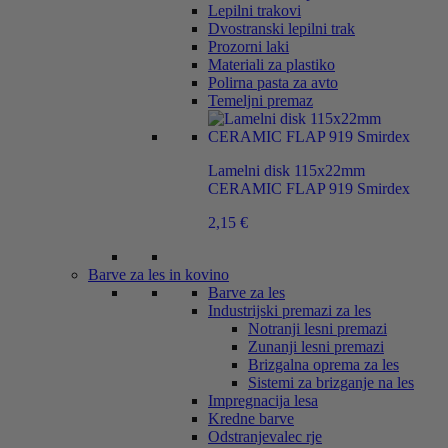
Lepilni trakovi
Dvostranski lepilni trak
Prozorni laki
Materiali za plastiko
Polirna pasta za avto
Temeljni premaz
Lamelni disk 115x22mm
CERAMIC FLAP 919 Smirdex
2,15
€
Barve za les in kovino
Barve za les
Industrijski premazi za les
Notranji lesni premazi
Zunanji lesni premazi
Brizgalna oprema za les
Sistemi za brizganje na les
Impregnacija lesa
Kredne barve
Odstranjevalec rje