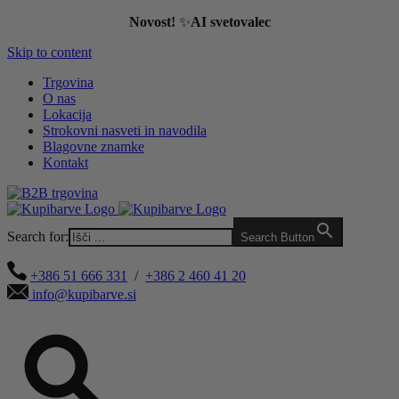
Novost!
✨
AI svetovalec
Skip to content
Trgovina
O nas
Lokacija
Strokovni nasveti in navodila
Blagovne znamke
Kontakt
Search for:
Search Button
+386 51 666 331
/
+386 2 460 41 20
info@kupibarve.si