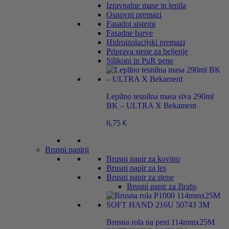
Izravnalne mase in lepila
Osnovni premazi
Fasadni sistemi
Fasadne barve
Hidroizolacijski premazi
Priprava stene za beljenje
Silikoni in PuR pene
Lepilno tesnilna masa siva 290ml
BK – ULTRA X Bekament
6,75
€
Brusni papirji
Brusni papir za kovino
Brusni papir za les
Brusni papir za stene
Brusni papir za žirafo
Brusna rola na peni 114mmx25M