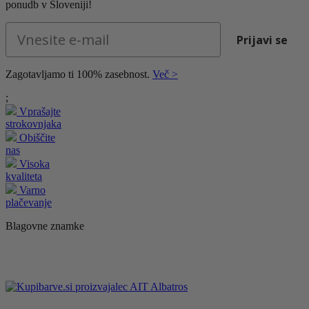
ponudb v Sloveniji!
Email
Prijavi se
Zagotavljamo ti 100% zasebnost.
Več >
;
Vprašajte
strokovnjaka
Obiščite
nas
Visoka
kvaliteta
Varno
plačevanje
Blagovne znamke