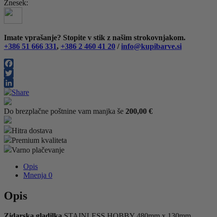
Znesek:
480mm
x
130mm
Dolphin
Imate vprašanje? Stopite v stik z našim strokovnjakom.
količina
+386 51 666 331
,
+386 2 460 41 20
/
info@kupibarve.si
Facebook
Twitter
LinkedIn
Do brezplačne poštnine vam manjka še
200,00
€
Hitra dostava
Premium kvaliteta
Varno plačevanje
Opis
Mnenja
0
Opis
Zidarska gladilka
STAINLESS HOBBY 480mm x 130mm