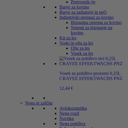
Pretvornik rje
Barve za kovino
Barve za radiatorje in peči
Industrijski premazi za kovino
Brizgalna oprema za kovino
Sistemi za brizganje na
kovino
Kit za les
Voski in olja za les
Olje za les
Vosek za les
Vosek za pohištvo prozorni 0,25L
CRAYEE EFFEKTWACHS PNZ
12,44
€
Nega in zaščita
Avtokozmetika
Nega vozil
Navtika
Nega pohištva