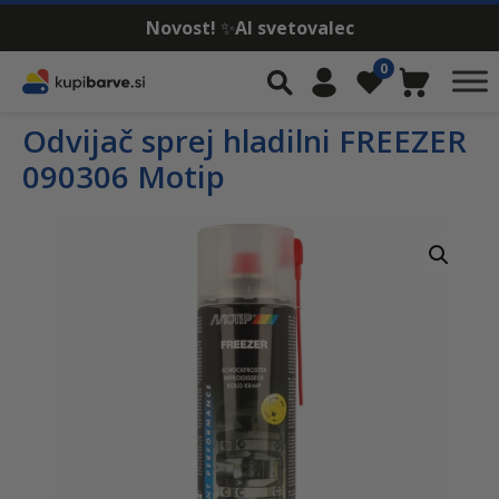
Novost!
✨
AI svetovalec
Skip to content
0
Iskalnik
Moj račun
Seznam želja
Košarica
Odvijač sprej hladilni FREEZER
090306 Motip