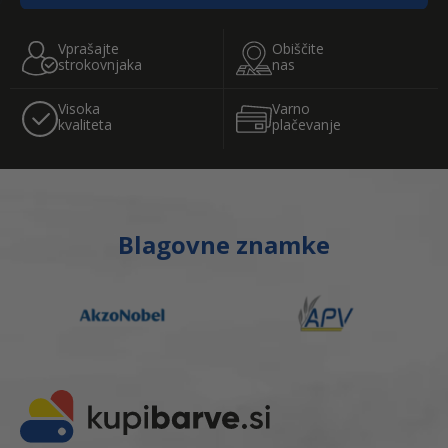
Vprašajte
Obiščite
strokovnjaka
nas
Visoka
Varno
kvaliteta
plačevanje
Blagovne znamke