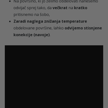
Na površino, ki jo želimo obdelovati nanesemo
odvijač sprej tako, da
večkrat
na
kratko
pritisnemo na šobo,
Zaradi naglega znižanja temperature
obdelovane površine, lahko
odvijemo stisnjene
konekcije (navoje)
.