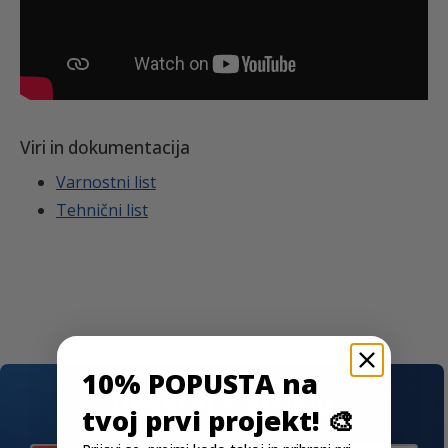
Viri in dokumentacija
Varnostni list
Tehnični list
10% POPUSTA na
Dodatki k artiklu
tvoj prvi projekt! 🎨