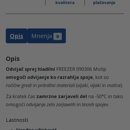
l
6
kvaliteta
plačevanje
E
Z
a
,
E
R
:
5
Opis
Mnenja
0
0
9
7
0
0
Opis
3
,
0
Odvijač sprej hladilni
FREEZER 090306 Motip
6
omogoči odvijanje ko razrahlja spoje
, kot so
3
€
M
ročične gredi
in
pritrdilni materiali
(
vijaki
,
vijaki
in
matice
).
o
Za kratek čas
zamrzne zarjaveli del
na -50°C in tako
9
.
t
omogoči odvijanje
zelo zarjavelih
in
tesnih spojev
.
i
p
Lastnosti
k