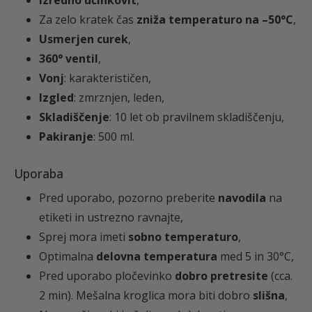
Izredno učinkovit
,
€
o
Za zelo kratek čas
zniža temperaturo na –50°C
,
l
Usmerjen curek
,
.
i
360° ventil
,
č
Vonj
: karakterističen,
i
Izgled
: zmrznjen, leden,
n
Skladiščenje
: 10 let ob pravilnem skladiščenju,
a
Pakiranje
: 500 ml.
Uporaba
Pred uporabo, pozorno preberite
navodila
na
etiketi in ustrezno ravnajte,
Sprej mora imeti
sobno temperaturo
,
Optimalna
delovna temperatura
med 5 in 30°C,
Pred uporabo pločevinko
dobro pretresite
(cca.
2 min). Mešalna kroglica mora biti dobro
slišna
,