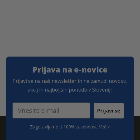
i
:
i
:
l
7
l
8
a
,
a
,
:
6
:
8
8
2
1
1
,
0
6
€
,
€
6
.
0
.
0
€
.
€
.
Prijava na e-novice
Prijavi se na naš newsletter in ne zamudi novosti,
akcij in najboljših ponudb v Sloveniji!
Email
Prijavi se
Zagotavljamo ti 100% zasebnost.
Več >
;