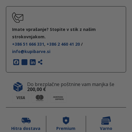
c
a
s
p
e
c
r
e
Imate vprašanje? Stopite v stik z našim
n
e
j
strokovnjakom.
+386 51 666 331
,
+386 2 460 41 20
/
h
info@kupibarve.si
a
n
l
a
F
T
L
a
w
i
j
a
d
c
i
n
i
e
t
k
Do brezplačne poštnine vam manjka še
e
j
b
t
e
l
200,00
€
o
e
d
n
o
r
I
b
e
i
k
n
F
i
:
R
E
Hitra dostava
Premium
Varno