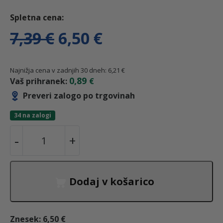
I
T
7,39
€
6,50
€
z
r
Najnižja cena v zadnjih 30 dneh:
6,21
€
0,89
Vaš prihranek:
€
v
e
Preveri zalogo po trgovinah
i
n
34 na zalogi
O
-
+
r
u
d
v
n
t
i
Dodaj v košarico
j
a
n
a
č
Znesek:
6,50 €