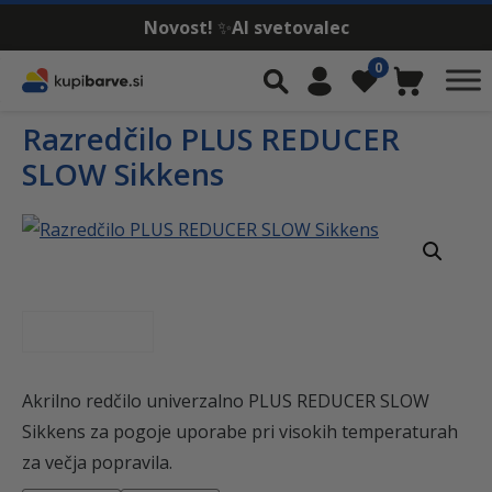
Novost!
✨
AI svetovalec
Skip to content
0
Iskalnik
Moj račun
Seznam želja
Košarica
Razredčilo PLUS REDUCER
SLOW Sikkens
Akrilno redčilo univerzalno PLUS REDUCER SLOW
Sikkens za pogoje uporabe pri visokih temperaturah
za večja popravila.