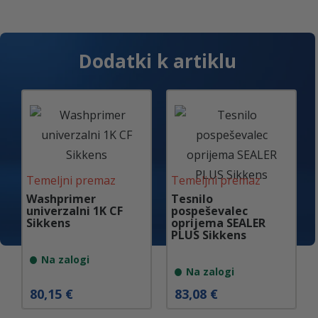
Dodatki k artiklu
Temeljni premaz
Temeljni premaz
Washprimer
Tesnilo
univerzalni 1K CF
pospeševalec
Sikkens
oprijema SEALER
PLUS Sikkens
Na zalogi
Na zalogi
80,15
€
83,08
€