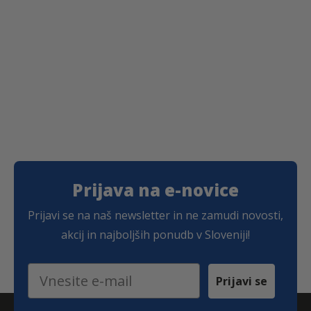
z
p
o
n
:
o
d
7
,
0
8
€
d
o
1
Prijava na e-novice
7
,
Prijavi se na naš newsletter in ne zamudi novosti,
1
1
akcij in najboljših ponudb v Sloveniji!
€
Email
Prijavi se