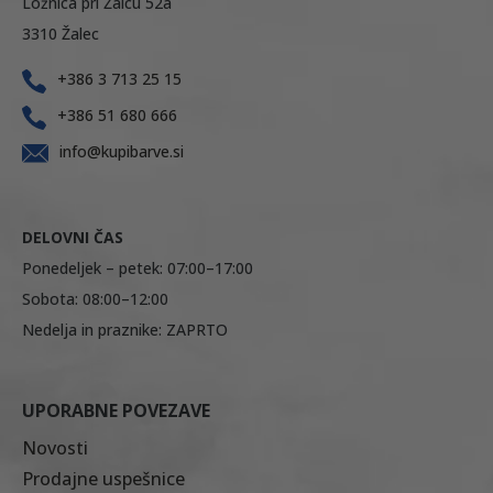
Ložnica pri Žalcu 52a
3310 Žalec
+386 3 713 25 15
+386 51 680 666
info@kupibarve.si
DELOVNI ČAS
Ponedeljek – petek: 07:00–17:00
Sobota: 08:00–12:00
Nedelja in praznike: ZAPRTO
UPORABNE POVEZAVE
Novosti
Prodajne uspešnice