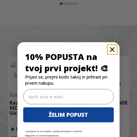
Podobni izdelki
10% POPUSTA na
tvoj prvi projekt! 🎨
Prijavi se, prejmi kodo takoj in prihrani pri
prvem nakupu.
Email
Razredčila in topila
Akrilno razredčilo
Razredčilo SUPERIOR
Razredčilo 5L THINNER
REDUCER FAST 1L
MEDIUM Dynacoat
Sikkens
ŽELIM POPUST
Na zalogi
Na zalogi
S prijavo se strinjate s prejemanjem e-mailov.
Odjavite se lahko kadarkoli.