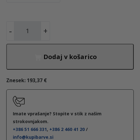
R
-
+
a
z
r
Dodaj v košarico
e
d
č
Znesek:
193,37 €
i
l
o
P
Imate vprašanje? Stopite v stik z našim
L
strokovnjakom.
+386 51 666 331
,
+386 2 460 41 20
/
U
info@kupibarve.si
S