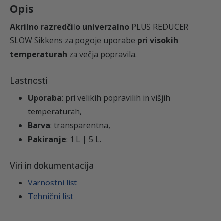
Opis
n
s
Akrilno razredčilo univerzalno
PLUS REDUCER
k
SLOW Sikkens
za pogoje uporabe
pri visokih
o
temperaturah
za večja popravila.
l
Lastnosti
i
č
Uporaba
: pri velikih popravilih in višjih
i
temperaturah,
n
Barva
: transparentna,
a
Pakiranje
: 1 L | 5 L.
Viri in dokumentacija
Varnostni list
Tehnični list