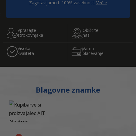
Zagotavljamo ti 100% zasebnost.
Več >
;
Vprašajte
Obiščite
strokovnjaka
nas
Visoka
Varno
kvaliteta
plačevanje
Blagovne znamke