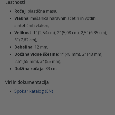
Lastnosti
3
/
2
Ročaj
: plastična masa,
,
Vlakna
: mešanica naravnih ščetin in votlih
5
sintetičnih vlaken,
€
"
Velikost
: 1″ (2,54 cm), 2″ (5,08 cm), 2,5″ (6,35 cm),
/
3″ (7,62 cm),
3
Debelina
: 12 mm,
"
Dolžina vidne ščetine
: 1″ (48 mm), 2″ (48 mm),
(
2,5″ (55 mm), 3″ (55 mm),
3
Dolžina ročaja
: 33 cm.
3
c
Viri in dokumentacija
m
Spokar katalog (EN)
)
P
R