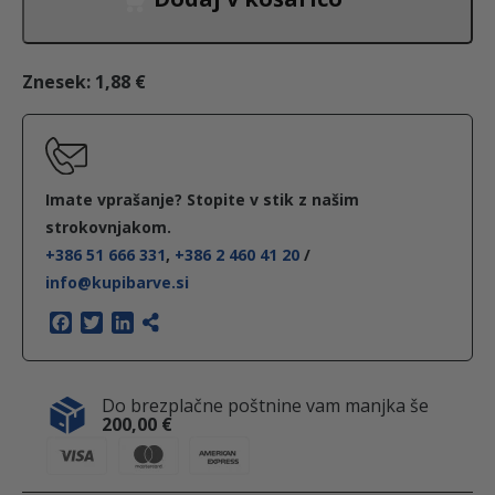
j
o
a
č
e
j
z
b
n
e
a
Znesek:
1,88 €
i
:
b
l
:
1
a
a
,
r
:
o
8
v
Imate vprašanje? Stopite v stik z našim
2
8
a
strokovnjakom.
+386 51 666 331
,
+386 2 460 41 20
/
,
d
n
info@kupibarve.si
0
€
j
4
1
.
e
F
T
L
a
w
i
r
c
i
n
€
,
a
e
t
k
Do brezplačne poštnine vam manjka še
b
t
e
.
d
200,00
€
o
e
d
8
i
o
r
I
a
k
n