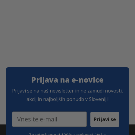
j
a
€
€
e
j
b
e
i
:
l
3
a
,
:
5
3
6
,
9
€
5
.
€
.
Prijava na e-novice
Prijavi se na naš newsletter in ne zamudi novosti,
akcij in najboljših ponudb v Sloveniji!
Email
Prijavi se
Zagotavljamo ti 100% zasebnost.
Več >