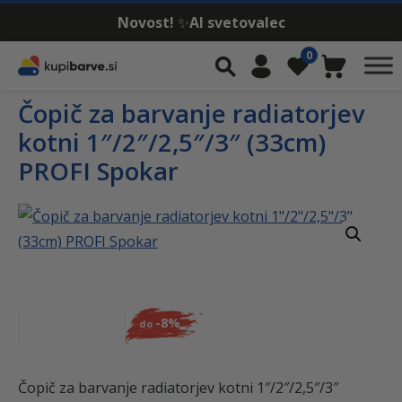
Novost!
✨
AI svetovalec
Skip to content
0
Iskalnik
Moj račun
Seznam želja
Košarica
Čopič za barvanje radiatorjev
kotni 1″/2″/2,5″/3″ (33cm)
PROFI Spokar
-
8%
do
Čopič za barvanje radiatorjev kotni 1″/2″/2,5″/3″