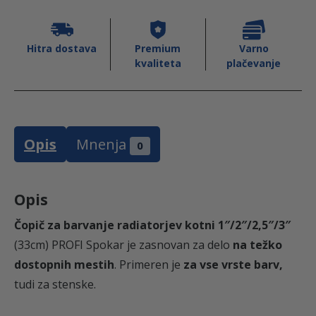
8
t
o
r
Hitra dostava
Premium
Varno
kvaliteta
plačevanje
j
€
e
v
d
k
Opis
Mnenja
o
0
o
t
n
Opis
5
i
1
Čopič za barvanje radiatorjev kotni 1″/2″/2,5″/3″
,
"
(33cm) PROFI Spokar je zasnovan za delo
na težko
/
dostopnih mestih
. Primeren je
za vse vrste barv,
0
2
tudi za stenske.
"