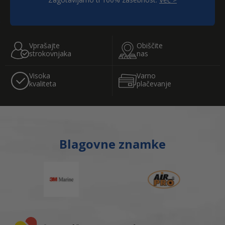
;
Vprašajte
Obiščite
strokovnjaka
nas
Visoka
Varno
kvaliteta
plačevanje
Blagovne znamke