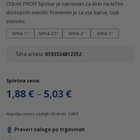
(33cm) PROFI Spokar je zasnovan za delo na težko
dostopnih mestih. Primeren je za vse barve, tudi
stenske.
širina 1"
širina 2.5"
širina 2"
širina 3"
Šifra artikla:
8593534812352
C
1,88
€
–
5,03
€
e
Najnižja cena v zadnjih 30 dneh:
1,88
€
n
Preveri zalogo po trgovinah