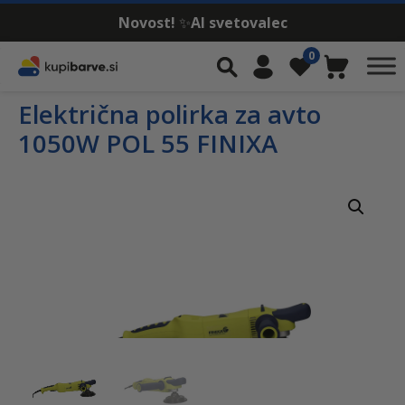
Novost!
✨
AI svetovalec
Skip to content
0
Iskalnik
Moj račun
Seznam želja
Košarica
Električna polirka za avto
1050W POL 55 FINIXA