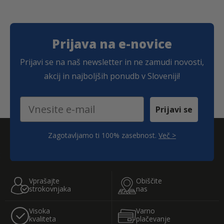
Prijava na e-novice
Prijavi se na naš newsletter in ne zamudi novosti,
akcij in najboljših ponudb v Sloveniji!
Email
Prijavi se
Zagotavljamo ti 100% zasebnost.
Več >
;
Vprašajte
Obiščite
strokovnjaka
nas
Visoka
Varno
kvaliteta
plačevanje