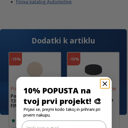
Finixa katalog Automotive
Dodatki k artiklu
-
15%
-
15%
10% POPUSTA na
Polirne gobice in krpe
Polirne gobice in krpe
Polirno krzno ovčka
Polirna gobica
tvoj prvi projekt! 🎨
135mm POP 114
mehka 145mm POP
FINIXA
914 FINIXA
Prijavi se, prejmi kodo takoj in prihrani pri
prvem nakupu.
Na zalogi
Na zalogi
Email