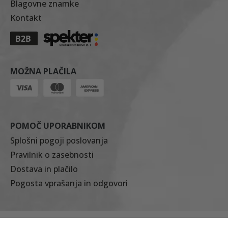
Blagovne znamke
Kontakt
MOŽNA PLAČILA
POMOČ UPORABNIKOM
Splošni pogoji poslovanja
Pravilnik o zasebnosti
Dostava in plačilo
Pogosta vprašanja in odgovori
© 2026 SPEKTER d.o.o.