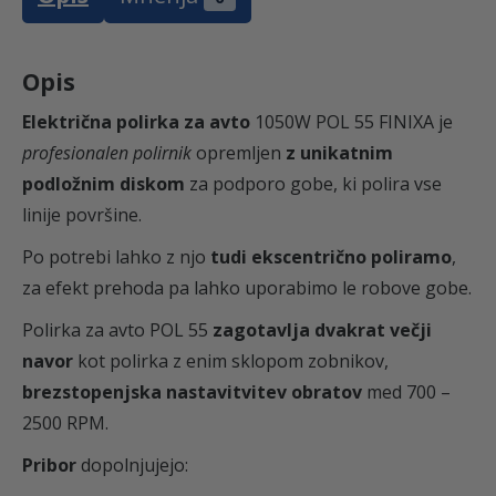
:
0
P
2
,
O
Opis
L
2
2
5
Električna polirka za avto
1050W POL 55 FINIXA je
5
profesionalen polirnik
opremljen
z unikatnim
3
9
F
podložnim diskom
za podporo gobe, ki polira vse
I
linije površine.
,
N
Po potrebi lahko z njo
tudi ekscentrično poliramo
,
I
za efekt prehoda pa lahko uporabimo le robove gobe.
8
€
X
Polirka za avto POL 55
zagotavlja
dvakrat
večji
A
navor
kot
polirka
z
enim
sklopom
zobnikov
,
7
.
k
brezstopenjska nastavitvitev obratov
med 700 –
o
2500 RPM.
l
i
Pribor
dopolnjujejo:
č