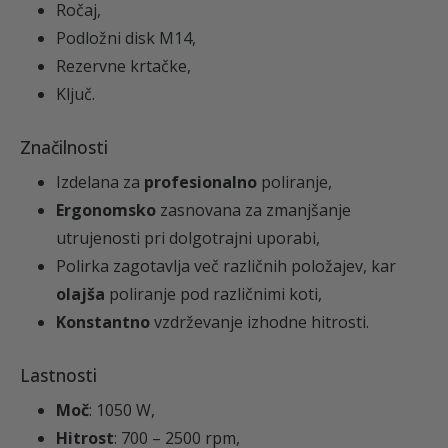
€
Ročaj,
i
Podložni disk M14,
.
n
Rezervne krtačke,
a
Ključ.
Značilnosti
Izdelana za
profesionalno
poliranje,
Ergonomsko
zasnovana za zmanjšanje
utrujenosti pri dolgotrajni uporabi,
Polirka zagotavlja več različnih položajev, kar
olajša
poliranje pod različnimi koti,
Konstantno
vzdrževanje izhodne hitrosti.
Lastnosti
Moč
: 1050 W,
Hitrost
: 700 – 2500 rpm,