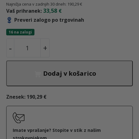
z
r
Najnižja cena v zadnjih 30 dneh:
190,29
€
33,58
Vaš prihranek:
€
v
e
Preveri zalogo po trgovinah
i
n
16 na zalogi
E
-
+
r
u
l
e
n
t
k
Dodaj v košarico
t
a
n
r
i
Znesek:
190,29 €
c
a
č
n
e
c
a
p
Imate vprašanje? Stopite v stik z našim
o
strokovnjakom.