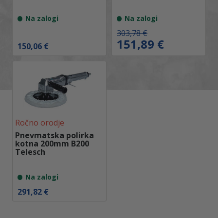
€
€
.
.
Na zalogi
Na zalogi
I
T
303,78
€
z
r
151,89
€
150,06
€
v
e
i
n
r
u
n
t
a
n
c
a
e
c
n
e
a
n
Ročno orodje
j
a
e
j
Pnevmatska polirka
b
e
kotna 200mm B200
i
:
Telesch
l
1
a
5
:
1
Na zalogi
3
,
0
8
291,82
€
3
9
,
7
€