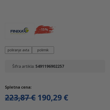
-
15%
poliranje avta
polirnik
Šifra artikla:
5491196902257
I
T
223,87
€
190,29
€