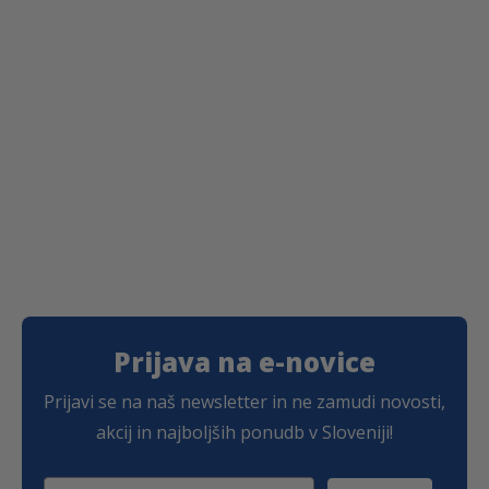
c
a
0
i
e
c
4
r
n
e
a
a
n
€
z
j
a
p
e
j
o
b
e
n
i
:
:
l
1
o
a
,
d
:
6
4
1
7
,
,
0
9
€
8
6
.
€
€
d
.
o
4
Prijava na e-novice
,
8
Prijavi se na naš newsletter in ne zamudi novosti,
7
akcij in najboljših ponudb v Sloveniji!
€