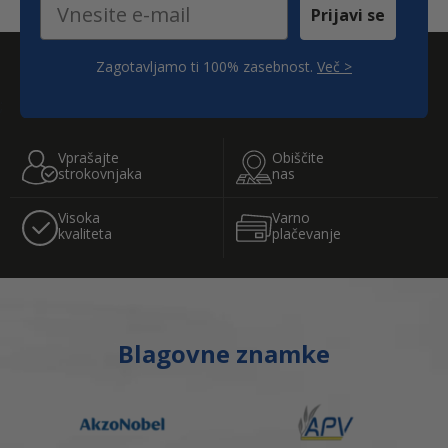
Email
Prijavi se
Zagotavljamo ti 100% zasebnost.
Več >
;
Vprašajte
Obiščite
strokovnjaka
nas
Visoka
Varno
kvaliteta
plačevanje
Blagovne znamke