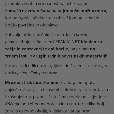
m
produktivnost in donosnost naložbe, saj
je
€
i
zamašitev zmanjšana na najmanjšo možno mero
,
r
kar omogoča učinkovitost ob večji zmogljivosti in
.
d
boljšo površinsko obdelavo.
e
Zahvaljujoč keramičnim zrnom, ki jih
brusni
x
papir
vsebuje, je Smirdex CERAMIC NET
idealen za
k
težje in zahtevnejše aplikacije
, na primer
na
o
trdem lesu
in
drugih trdnih površinskih materialih
.
l
Ponuja tudi odlično zmogljivost in življenjsko dobo
pri
i
brušenju temeljnih premazov
.
č
i
Mrežna struktura tkanine
iz velurja omogoča
n
največjo absorpcijo brušenih delcev in tako zagotavlja
a
brušenje brez prahu s čistejšimi površinami, kjer je za
čiščenje potrebno manj časa in truda, ter veliko bolj
zdravo delovno okolje, ki delavca varuje pred