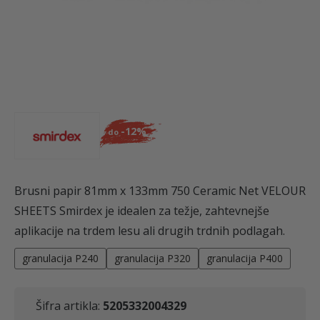
-
12%
do
Brusni papir 81mm x 133mm 750 Ceramic Net VELOUR
SHEETS Smirdex je idealen za težje, zahtevnejše
aplikacije na trdem lesu ali drugih trdnih podlagah.
granulacija P240
granulacija P320
granulacija P400
Šifra artikla:
5205332004329