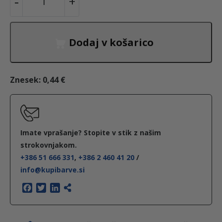
-
+
r
c
a
u
s
Dodaj v košarico
e
c
n
i
n
e
p
Znesek:
0,44 €
a
a
n
p
i
j
a
r
Imate vprašanje? Stopite v stik z našim
8
strokovnjakom.
e
j
+386 51 666 331
,
+386 2 460 41 20
/
1
info@kupibarve.si
x
b
e
1
F
T
L
a
w
i
3
c
i
n
i
:
3
e
t
k