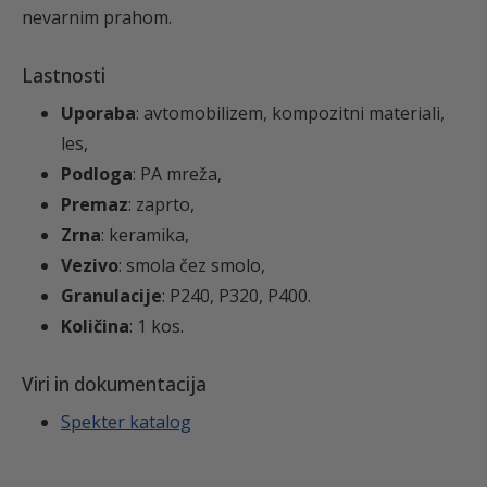
nevarnim prahom.
Lastnosti
Uporaba
: avtomobilizem, kompozitni materiali,
les,
Podloga
: PA mreža,
Premaz
: z
aprto,
Zrna
: keramika
,
Vezivo
: smola čez smolo,
Granulacije
: P240, P320,
P400.
Količina
: 1 kos.
Viri in dokumentacija
Spekter katalog