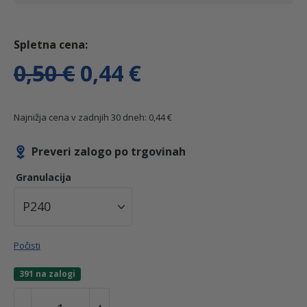
I
T
0,50
€
0,44
€
z
r
Najnižja cena v zadnjih 30 dneh:
0,44
€
v
e
Preveri zalogo po trgovinah
Granulacija
i
n
r
u
Počisti
n
t
391 na zalogi
a
n
B