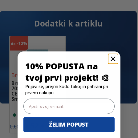
Dodatki k artiklu
-
12%
do
10% POPUSTA na
tvoj prvi projekt! 🎨
Brusni papir za les
Brusni papir
Prijavi se, prejmi kodo takoj in prihrani pri
70x198mm 750
prvem nakupu.
CERAMIC NET
Smirdex
Email
Na zalogi
I
T
0,52
€
ŽELIM POPUST
0,60
€
z
r
v
e