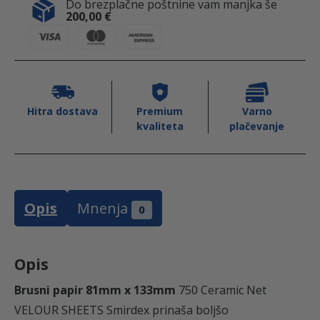
Do brezplačne poštnine vam manjka še
b
t
e
m
200,00
€
o
e
d
l
0
m
o
r
I
7
k
n
a
,
5
0
:
4
C
Hitra dostava
Premium
Varno
kvaliteta
plačevanje
E
0
4
R
A
,
M
Opis
Mnenja
I
0
5
€
C
N
Opis
0
.
E
T
Brusni papir 81mm x 133mm
750 Ceramic Net
S
VELOUR SHEETS Smirdex prinaša boljšo