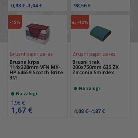
C
0,98
€
–
1,04
€
98,56
€
e
n
o
-
15%
-
12%
do
v
n
i
r
a
z
Brusni papir za les
Brusni papir za les
p
Brusna krpa
Brusni trak
o
114x228mm VFN MX-
200x750mm 635 ZX
n
HP 64659 Scotch-Brite
Zirconia Smirdex
:
3M
o
d
Na zalogi
0
Na zalogi
,
9
I
T
1,96
€
8
z
r
1,67
€
C
4,08
€
–
4,87
€
v
e
€
e
i
n
d
n
r
u
o
o
n
t
1
v
a
n
,
n