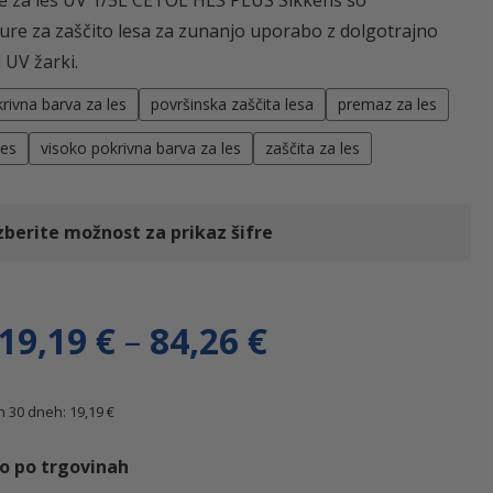
ure za zaščito lesa za zunanjo uporabo z dolgotrajno
 UV žarki.
rivna barva za les
površinska zaščita lesa
premaz za les
les
visoko pokrivna barva za les
zaščita za les
zberite možnost za prikaz šifre
C
19,19
€
–
84,26
€
e
ih 30 dneh:
19,19
€
n
go po trgovinah