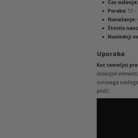
Čas sušenja
Poraba
: 12 
Nanašanje:
Število nan
Naslednji n
Uporaba
Kot temeljni pre
izolacijski elementi
surovega svežega 
plošč.