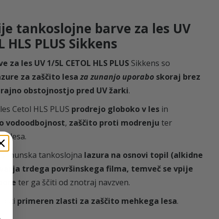
1
ije tankoslojne barve za les UV
9
L HLS PLUS Sikkens
ve za les UV 1/5L CETOL HLS PLUS
Sikkens so
zure za zaščito lesa
za zunanjo uporabo
skoraj brez
trajno obstojnostjo pred UV žarki
.
€
 les Cetol HLS PLUS
prodrejo globoko v les
in
d
jo vodoodbojnost
,
zaščito proti modrenju
ter
st lesa.
o
e vrhunska tankoslojna
lazura na osnovi topil (alkidne
tvarja trdega površinskega filma, temveč se vpije
8
pore
ter ga ščiti od znotraj navzven.
4
nosti
primeren zlasti za zaščito mehkega lesa
.