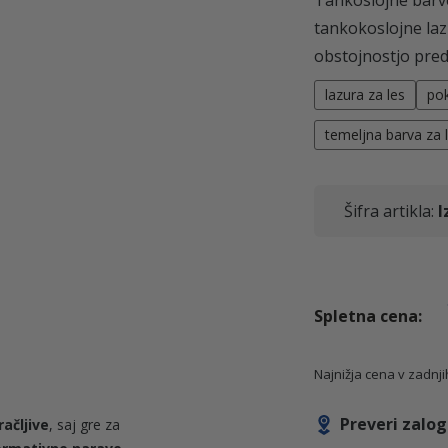
tankokoslojne laz
obstojnostjo pred
lazura za les
pok
temeljna barva za 
Šifra artikla:
I
Najnižja cena v zadnj
Preveri zalo
račljive
, saj gre za