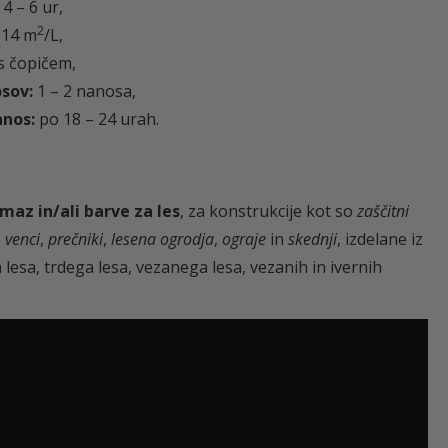
: 4 – 6 ur,
2
– 14 m
/L,
s čopičem,
osov:
1 – 2 nanosa,
anos:
po 18 – 24 urah.
maz in/ali barve za les
, za konstrukcije kot so
zaščitni
,
venci
,
prečniki
,
lesena ogrodja
,
ograje
in
skednji
, izdelane iz
lesa, trdega lesa, vezanega lesa, vezanih in ivernih