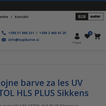
namke
Kontakt
+386 51 666 331
/
+386 2 460 41 20
0
Moj račun
Seznam 
Košaric
info@kupibarve.si
ojne barve za les UV
TOL HLS PLUS Sikkens
e za les UV 1/5L CETOL HLS PLUS Sikkens so