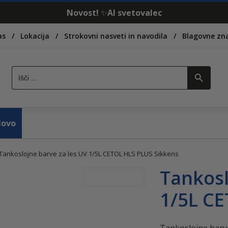
Novost!
✨
AI svetovalec
as
Lokacija
Strokovni nasveti in navodila
Blagovne z
Search Button
Search
for:
ovo
Tankoslojne barve za les UV 1/5L CETOL HLS PLUS Sikkens
Tankosl
1/5L CE
-
5%
do
Tankoslojne barv