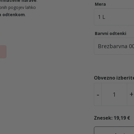
ormativne narave
.
Mera
obnih pogojev lahko
im odtenkom
.
Barvni odtenki
Obvezno izberite
T
-
+
a
n
k
Znesek:
19,19 €
o
s