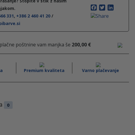
rašanje? Stopite v stik z našim
o
F
T
L
njakom.
a
w
i
666 331
,
+386 2 460 41 20
/
c
i
n
n
ibarve.si
e
t
k
b
t
e
o
e
d
:
o
r
I
plačne poštnine vam manjka še
200,00
€
k
n
o
va
Premium kvaliteta
Varno plačevanje
d
1
ja
0
9
,