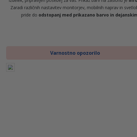
izdelek, pripravljen posebej za vas. Prikaz barv na zaslonu je
inf
Zaradi različnih nastavitev monitorjev, mobilnih naprav in svetl
pride do
odstopanj med prikazano barvo in dejansk
Varnostno opozorilo