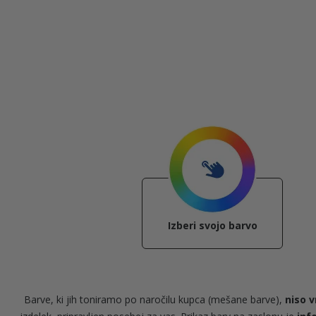
Izberi svojo barvo
Barve, ki jih toniramo po naročilu kupca (mešane barve),
niso v