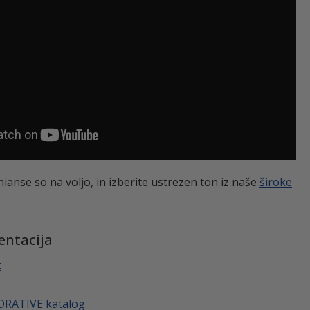
nianse so na voljo, in izberite ustrezen ton iz naše
široke
entacija
t
ORATIVE katalog