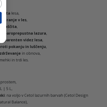
,
aščita
lesa,
2
odiranje v les
,
 zaščita
,
6
 in
paroprepustna lazura
,
nsparenten videz lesa
,
roti pokanju in luščenju
,
zdrževanje
in obnova,
€
ehki in trdi les.
a prostem,
 L | 5 L,
nki
: na voljo v Cetol lazurnih barvah (Cetol Design
atural Balance),