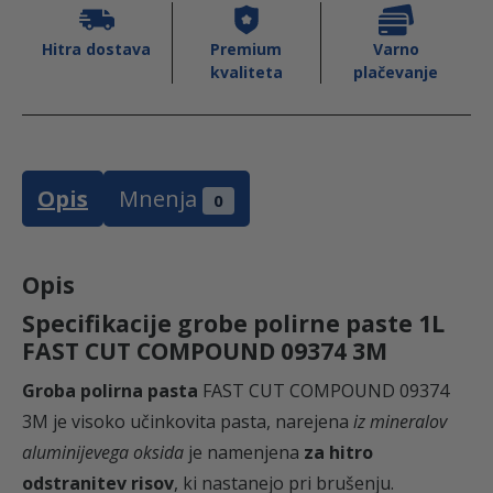
S
T
Hitra dostava
Premium
Varno
kvaliteta
plačevanje
C
U
T
C
Opis
Mnenja
O
0
M
P
Opis
O
Specifikacije grobe polirne paste 1L
U
FAST CUT COMPOUND 09374 3M
N
D
Groba polirna pasta
FAST CUT COMPOUND 09374
0
3M
j
e
visoko učinkovita pasta, narejena
iz mineralov
9
aluminijevega oksida
je namenjena
za hitro
3
odstranitev risov
, ki nastanejo pri brušenju.