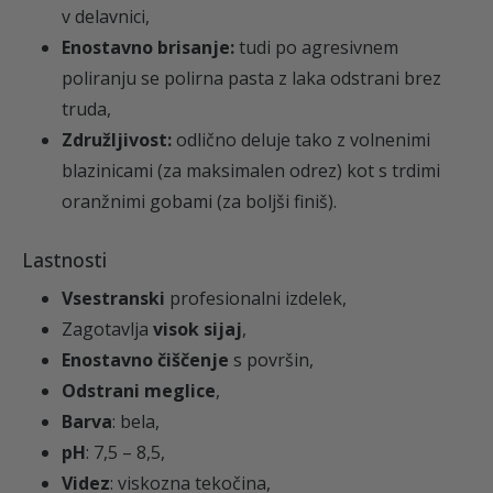
v delavnici,
Enostavno brisanje:
tudi po agresivnem
poliranju se polirna pasta z laka odstrani brez
truda,
Združljivost:
odlično deluje tako z volnenimi
blazinicami (za maksimalen odrez) kot s trdimi
oranžnimi gobami (za boljši finiš).
Lastnosti
Vsestranski
profesionalni izdelek,
Zagotavlja
visok sijaj
,
Enostavno čiščenje
s površin
,
Odstrani meglice
,
Barva
: bela,
pH
: 7,5 – 8,5,
Videz
: viskozna
tekočina
,