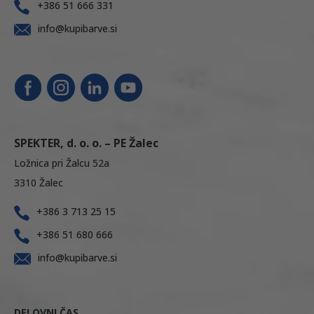
+386 51 666 331
info@kupibarve.si
SPEKTER, d. o. o. – PE Žalec
Ložnica pri Žalcu 52a
3310 Žalec
+386 3 713 25 15
+386 51 680 666
info@kupibarve.si
DELOVNI ČAS