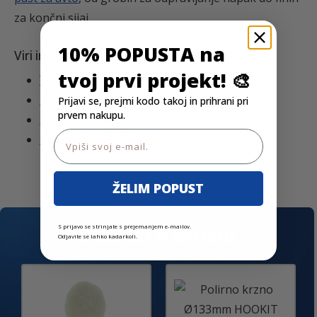
za končni sijaj.
10% POPUSTA na
Viri in dokumentacija
tvoj prvi projekt! 🎨
Varnostni list
Tehnični list (EN)
Prijavi se, prejmi kodo takoj in prihrani pri
prvem nakupu.
Spekter katalog
Email
3M katalog EMEA
ŽELIM POPUST
S prijavo se strinjate s prejemanjem e-mailov.
Dodatki k artiklu
Odjavite se lahko kadarkoli.