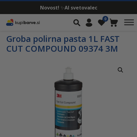
Novost!
✨
AI svetovalec
Skip to content
0
Iskalnik
Moj račun
Seznam želja
Košarica
Groba polirna pasta 1L FAST
CUT COMPOUND 09374 3M