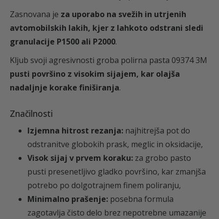
7
Zasnovana je
za uporabo na svežih in utrjenih
4
avtomobilskih lakih, kjer z lahkoto odstrani sledi
3
granulacije P1500 ali P2000
.
M
Kljub svoji agresivnosti groba polirna pasta 09374 3M
k
pusti površino z visokim sijajem, kar olajša
o
nadaljnje korake finiširanja
.
l
i
Značilnosti
č
i
Izjemna hitrost rezanja:
najhitrejša pot do
n
odstranitve globokih prask, meglic in oksidacije,
a
Visok sijaj v prvem koraku:
za grobo pasto
pusti presenetljivo gladko površino, kar zmanjša
potrebo po dolgotrajnem finem poliranju,
Minimalno prašenje:
posebna formula
zagotavlja čisto delo brez nepotrebne umazanije