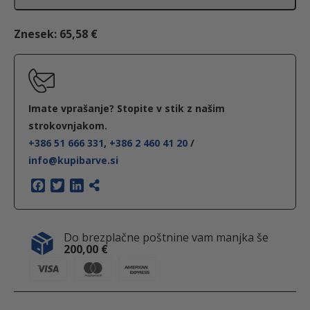
p
o
Znesek:
65,58 €
l
i
r
n
Imate vprašanje? Stopite v stik z našim
a
strokovnjakom.
+386 51 666 331
,
+386 2 460 41 20
/
p
info@kupibarve.si
a
s
F
T
L
a
w
i
t
c
i
n
a
e
t
k
Do brezplačne poštnine vam manjka še
b
t
e
1
200,00
€
o
e
d
L
o
r
I
F
k
n
A