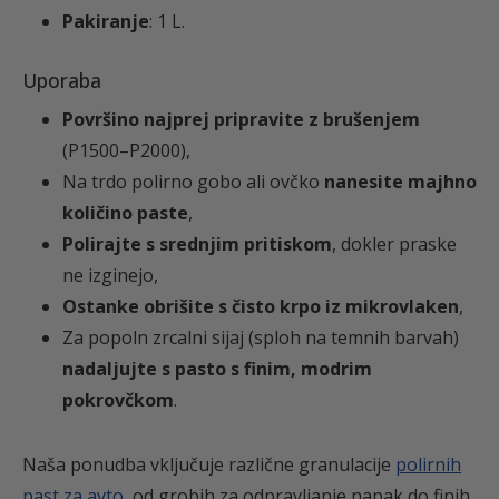
Pakiranje
: 1 L.
Uporaba
Površino najprej pripravite z brušenjem
(P1500–P2000),
Na trdo polirno gobo ali ovčko
nanesite majhno
količino paste
,
Polirajte s srednjim pritiskom
, dokler praske
ne izginejo,
Ostanke obrišite s čisto krpo iz mikrovlaken
,
Za popoln zrcalni sijaj (sploh na temnih barvah)
nadaljujte s pasto s finim, modrim
pokrovčkom
.
Naša ponudba vključuje različne granulacije
polirnih
past za avto
, od grobih za odpravljanje napak do finih