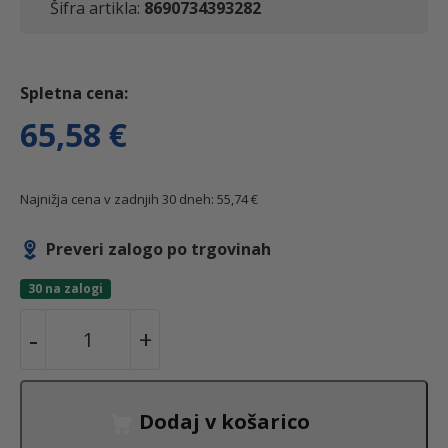
Šifra artikla:
8690734393282
65,58
€
Najnižja cena v zadnjih 30 dneh:
55,74
€
Preveri zalogo po trgovinah
30 na zalogi
G
-
+
r
o
b
Dodaj v košarico
a