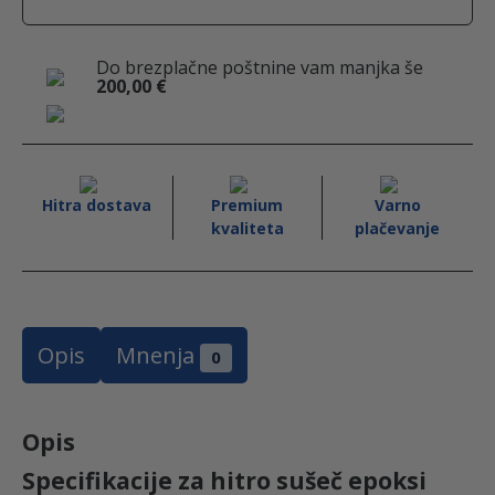
a
w
i
i
c
i
n
e
t
k
p
Do brezplačne poštnine vam manjka še
b
t
e
r
200,00
€
o
e
d
i
o
r
I
k
n
m
e
Hitra dostava
Premium
Varno
r
kvaliteta
plačevanje
3
2
,
5
Opis
Mnenja
0
k
g
A
Opis
G
Specifikacije za hitro sušeč epoksi
R