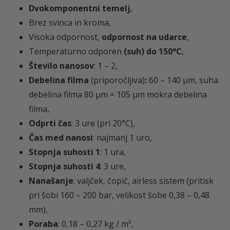
Dvokomponentni temelj
,
a
Brez svinca in kroma,
Visoka odpornost,
odpornost na udarce
,
Temperaturno odporen
(suh)
do 150°C
,
Število nanosov
: 1 – 2,
Debelina filma
(priporočljiva)
:
6
0 – 140 µm, suha
debelina filma 80 µm = 105 µm mokra debelina
filma,
Odprti čas
: 3 ure (pri
20°C)
,
Čas med nanosi
:
najmanj 1 uro
,
Stopnja suhosti 1
: 1 ura,
Stopnja suhosti 4
: 3 ure,
Nanašanje
: valjček, čopič, a
irless sistem (pritisk
pri šobi 160 – 200 bar, velikost šobe 0,38 – 0,48
mm),
Poraba
: 0,18 – 0,27 kg / m²,