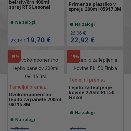
6
bel/siv/črn 400ml
Primer za plastiko v
sprej RTS Lesonal
spreju 200ml 05917 3M
€
d
o
Na zalogi
Na zalogi
3
1
I
T
26,96
€
5
z
r
I
T
19,70
€
22,92
€
,
23,18
€
v
e
z
r
0
i
n
v
e
2
r
u
i
n
-
15%
-
15%
n
t
r
u
€
a
n
n
t
c
a
a
n
e
c
c
a
n
e
e
c
Temeljni premaz
a
n
n
e
Temeljni premaz
Lepilo za lepljenje
j
a
a
n
kovine 220ml PLI 50
e
j
j
a
Dvokomponentno
Finixa
b
e
e
j
lepilo za panele 200ml
i
:
b
e
08115 3M
l
2
i
:
a
2
l
1
Na zalogi
:
,
a
9
Na zalogi
2
9
:
,
6
2
2
7
I
T
I
T
131,46
€
73,81
€