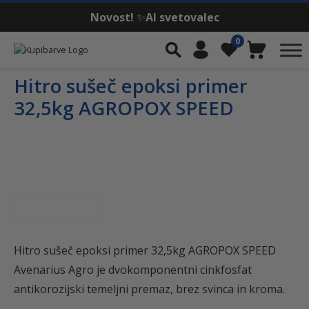
Novost!
✨
AI svetovalec
Skip to content
0
Iskalnik
Moj račun
Seznam želja
Košarica
Hitro sušeč epoksi primer
32,5kg AGROPOX SPEED
Hitro sušeč epoksi primer 32,5kg AGROPOX SPEED
Avenarius Agro je dvokomponentni cinkfosfat
antikorozijski temeljni premaz, brez svinca in kroma.