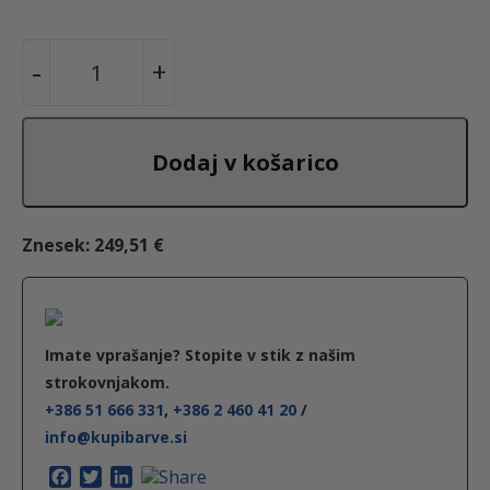
H
-
+
i
t
r
Dodaj v košarico
o
s
u
Znesek:
249,51 €
š
e
č
Imate vprašanje? Stopite v stik z našim
e
strokovnjakom.
p
+386 51 666 331
,
+386 2 460 41 20
/
o
info@kupibarve.si
k
F
T
L
s