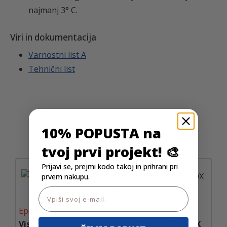
najmanj 3° C
.
Viri in dokumentacija
Varnostni list A
Tehnični list
10% POPUSTA na
Dodatki k artiklu
tvoj prvi projekt! 🎨
Prijavi se, prejmi kodo takoj in prihrani pri
prvem nakupu.
Email
Epoksi
Visoko polnilni epoksi primer 30kg AGROPOX