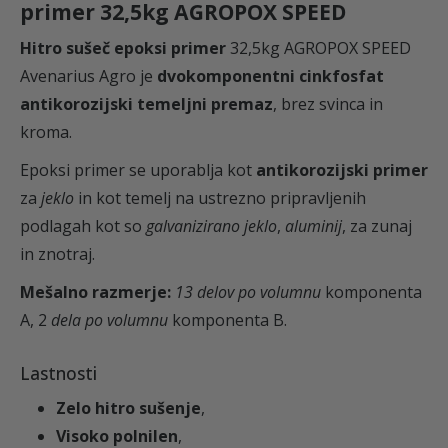
primer 32,5kg AGROPOX SPEED
O
Hitro sušeč epoksi primer
32,5kg AGROPOX SPEED
P
Avenarius Agro
je
dvo
komponentni cinkfosfat
O
antikorozijski temeljni premaz
, brez svinca in
X
kroma.
S
P
Epoksi primer se uporablja
kot
a
ntikorozijski primer
E
za
jeklo
in kot temelj na ustrezno pripravljenih
E
podlagah kot so
galvanizirano jeklo
,
aluminij
, za zunaj
D
in znotraj.
k
Mešalno razmerje:
13 delov po volumnu
komponenta
o
A
, 2
dela po volumnu
komponenta B
.
l
i
Lastnosti
č
Zelo hitro sušenje
,
i
Visoko polnilen
,
n