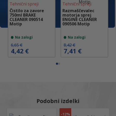
Tehnični spreji
Tehnični spreji
Čistilo za zavore
Razmaščevalec
750ml BRAKE
motorja sprej
CLEANER 090514
ENGINE CLEANER
Motip
090506 Motip
Na zalogi
Na zalogi
I
T
I
T
6,65
€
8,42
€
4,42
€
7,41
€
z
r
z
r
v
e
v
e
i
n
i
n
r
u
r
u
n
t
n
t
a
n
a
n
c
a
c
a
e
c
e
c
n
e
n
e
a
n
a
n
j
a
j
a
Podobni izdelki
e
j
e
j
b
e
b
e
i
:
i
:
-
12%