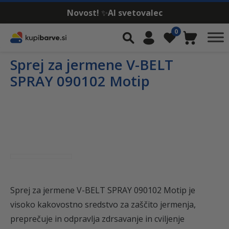
Novost!
✨
AI svetovalec
Skip to content
0
Iskalnik
Moj račun
Seznam želja
Košarica
Sprej za jermene V-BELT
SPRAY 090102 Motip
-
12%
Sprej za jermene V-BELT SPRAY 090102 Motip je
visoko kakovostno sredstvo za zaščito jermenja,
preprečuje in odpravlja zdrsavanje in cviljenje