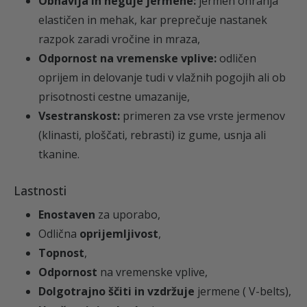
Obnavlja in neguje jermene:
jermen ohranja
elastičen in mehak, kar preprečuje nastanek
razpok zaradi vročine in mraza,
Odpornost na vremenske vplive:
odličen
oprijem in delovanje tudi v vlažnih pogojih ali ob
prisotnosti cestne umazanije,
Vsestranskost:
primeren za vse vrste jermenov
(klinasti, ploščati, rebrasti) iz gume, usnja ali
tkanine.
Lastnosti
Enostaven
za uporabo
,
Odlična
oprijemljivost
,
Topnost
,
Odpornost
na vremenske vplive,
Dolgotrajno ščiti in vzdržuje
jermene ( V-belts),