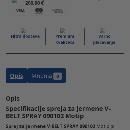
e
j
E
200,00
€
o
e
d
L
o
r
I
k
n
b
e
T
S
i
:
P
Hitra dostava
Premium
Varno
kvaliteta
plačevanje
R
l
7
A
Y
a
,
0
Opis
Mnenja
9
0
:
0
0
1
Opis
7
3
0
Specifikacije spreja za jermene V-
2
BELT SPRAY 090102 Motip
,
M
o
Sprej za jermene V-BELT SPRAY 090102
Motip je