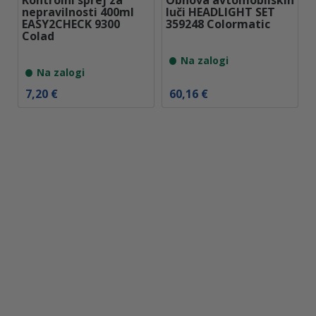
Kontrolni sprej za
Obnova avtomobilskih
o
b
e
nepravilnosti 400ml
luči HEADLIGHT SET
n
i
:
EASY2CHECK 9300
359248 Colormatic
:
l
8
Colad
o
a
,
d
:
6
Na zalogi
7
9
4
Na zalogi
,
,
5
8
€
7,20
€
60,16
€
5
2
.
€
€
d
.
o
1
0
,
9
4
€