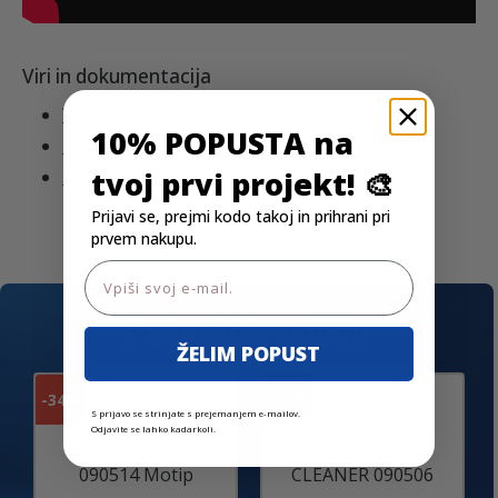
Viri in dokumentacija
Varnostni list
10% POPUSTA na
Tehnični list
tvoj prvi projekt! 🎨
MOTIP tehnični spreji letak Spekter
Prijavi se, prejmi kodo takoj in prihrani pri
prvem nakupu.
Email
Dodatki k artiklu
ŽELIM POPUST
-
34%
-
12%
S prijavo se strinjate s prejemanjem e-mailov.
Odjavite se lahko kadarkoli.