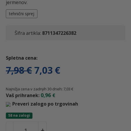
jermenov.
tehnični sprej
Šifra artikla:
8711347226382
I
T
7,98
€
7,03
€
z
r
Najnižja cena v zadnjih 30 dneh:
7,03
€
0,96
Vaš prihranek:
€
v
e
Preveri zalogo po trgovinah
i
n
58 na zalogi
S
-
+