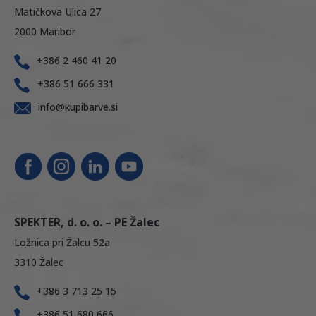
Matičkova Ulica 27
2000 Maribor
+386 2 460 41 20
+386 51 666 331
info@kupibarve.si
SPEKTER, d. o. o. – PE Žalec
Ložnica pri Žalcu 52a
3310 Žalec
+386 3 713 25 15
+386 51 680 666