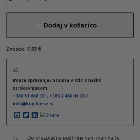
r
u
p
r
n
t
e
Dodaj v košarico
j
a
n
z
a
Znesek:
7,03 €
c
a
j
e
e
c
r
Imate vprašanje? Stopite v stik z našim
m
strokovnjakom.
n
e
e
+386 51 666 331
,
+386 2 460 41 20
/
n
info@kupibarve.si
a
n
e
F
T
L
V
a
w
i
j
a
-
c
i
n
e
t
k
B
Do brezplačne poštnine vam manjka še
b
t
e