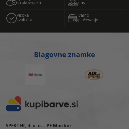
strokovnjaka
nas
Visoka
Varno
kvaliteta
plačevanje
Blagovne znamke
SPEKTER, d. o. o. – PE Maribor