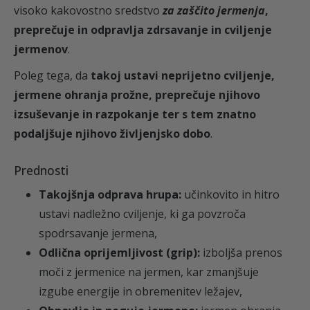
9
€
t
visoko kakovostno sredstvo
za zaščito jermenja
,
i
preprečuje in odpravlja zdrsavanje in cviljenje
8
.
p
jermenov
.
k
Poleg tega, da
takoj ustavi neprijetno cviljenje,
o
jermene ohranja prožne, preprečuje njihovo
l
izsuševanje in razpokanje ter s tem znatno
€
i
podaljšuje njihovo življenjsko dobo
.
č
.
i
Prednosti
n
Takojšnja odprava hrupa:
učinkovito in hitro
a
ustavi nadležno cviljenje, ki ga povzroča
spodrsavanje jermena,
Odlična oprijemljivost (grip):
izboljša prenos
moči z jermenice na jermen, kar zmanjšuje
izgube energije in obremenitev ležajev,