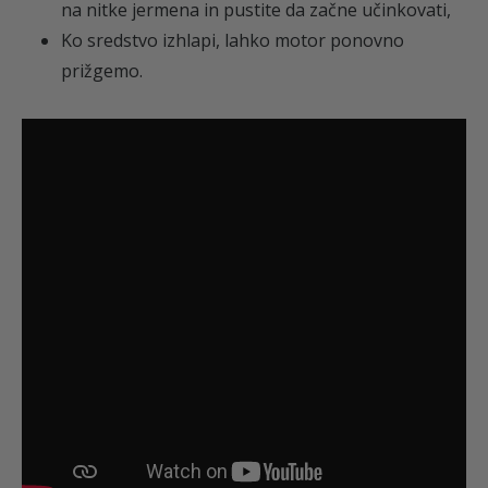
na nitke jermena in pustite da začne učinkovati,
Ko sredstvo izhlapi, lahko motor ponovno
prižgemo.