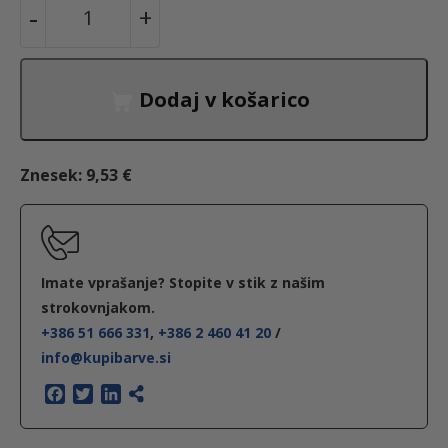
-
+
k
r
i
Dodaj v košarico
l
n
i
Znesek:
9,53 €
s
p
r
e
Imate vprašanje? Stopite v stik z našim
j
strokovnjakom.
+386 51 666 331
,
+386 2 460 41 20
/
5
info@kupibarve.si
0
0
F
T
L
a
w
i
m
c
i
n
l