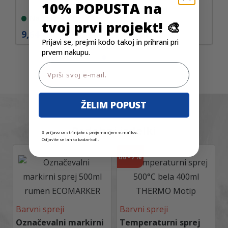
10% POPUSTA na
Na zalogi
Na zalogi
tvoj prvi projekt! 🎨
9,64
€
9,53
€
Prijavi se, prejmi kodo takoj in prihrani pri
prvem nakupu.
Email
ŽELIM POPUST
Podobni izdelki
S prijavo se strinjate s prejemanjem e-mailov.
Odjavite se lahko kadarkoli.
-
7%
do
Barvni spreji
Barvni spreji
Označevalni markirni
Temperaturni sprej