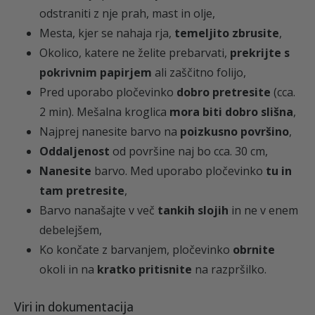
odstraniti z nje prah, mast in olje,
i
Mesta, kjer se nahaja rja,
temeljito zbrusite
,
n
Okolico, katere ne želite prebarvati,
prekrijte s
a
pokrivnim papirjem
ali zaščitno folijo,
Pred uporabo pločevinko
dobro pretresite
(cca.
2 min). Mešalna kroglica
mora biti dobro slišna
,
Najprej nanesite barvo na
poizkusno površino
,
Oddaljenost
od površine naj bo cca. 30 cm,
Nanesite
barvo. Med uporabo pločevinko
tu in
tam pretresite
,
Barvo nanašajte v več
tankih slojih
in ne v enem
debelejšem,
Ko končate z barvanjem, pločevinko
obrnite
okoli in na
kratko pritisnite
na razpršilko.
Viri in dokumentacija