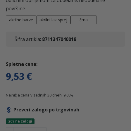
odličnim oprijemom za obdelane/neobdelane
površine.
akrilne barve
akrilni lak sprej
črna
Šifra artikla:
8711347040018
9,53
€
Najnižja cena v zadnjih 30 dneh:
9,08
€
Preveri zalogo po trgovinah
269 na zalogi
A