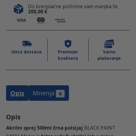
e
t
k
Do brezplačne poštnine vam manjka še
b
t
e
č
200,00
€
o
e
d
r
o
r
I
n
k
n
a
p
o
Hitra dostava
Premium
Varno
kvaliteta
plačevanje
l
s
i
j
Opis
Mnenja
a
0
j
B
Opis
L
A
Akrilni sprej 500ml črna polsijaj
BLACK PAINT
C