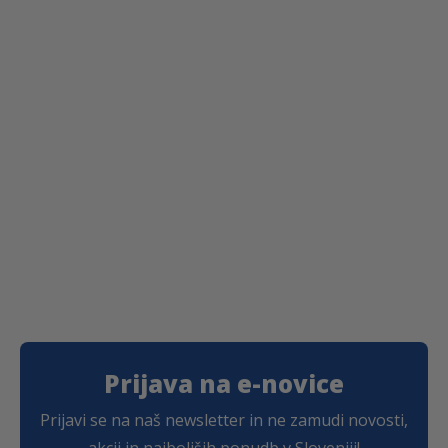
9
.
€
.
Prijava na e-novice
Prijavi se na naš newsletter in ne zamudi novosti,
akcij in najboljših ponudb v Sloveniji!