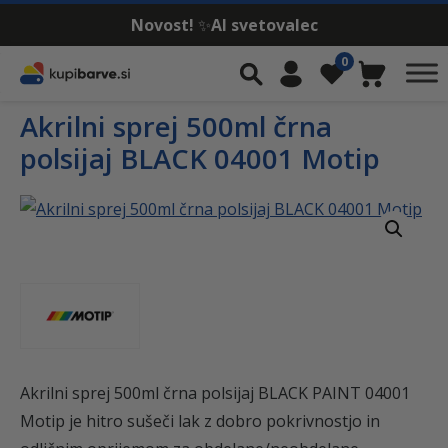
Novost!
✨
AI svetovalec
Skip to content
0
Iskalnik
Moj račun
Seznam želja
Košarica
Akrilni sprej 500ml črna
polsijaj BLACK 04001 Motip
Akrilni sprej 500ml črna polsijaj BLACK PAINT 04001
Motip je hitro sušeči lak z dobro pokrivnostjo in