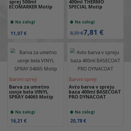
sprej 500ml
400ml THERMO
ECOMARKER Motip
SPECIAL Motip
Na zalogi
Na zalogi
I
T
7,81
€
8,39
€
11,07
€
z
r
v
e
i
n
r
u
n
t
a
n
c
a
e
c
n
e
Barvni spreji
Barvni spreji
a
n
j
a
Barva za umetno
Avto barva v spreju
e
j
usnje bela VINYL
baza 400ml BASECOAT
b
e
SPRAY 04065 Motip
PRO DYNACOAT
i
:
l
7
a
,
Na zalogi
Na zalogi
:
8
8
1
16,21
€
20,78
€
,
3
€