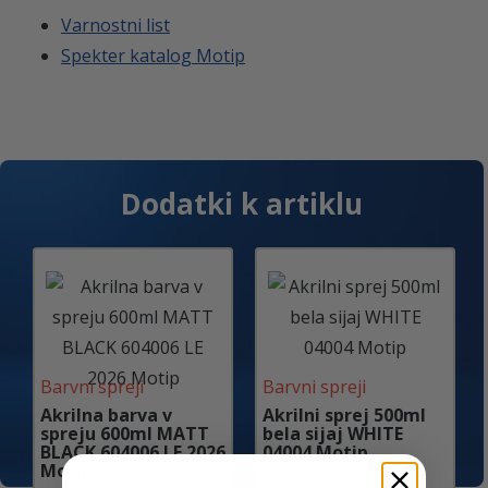
Varnostni list
Spekter katalog Motip
Dodatki k artiklu
Barvni spreji
Barvni spreji
Akrilna barva v
Akrilni sprej 500ml
spreju 600ml MATT
bela sijaj WHITE
BLACK 604006 LE 2026
04004 Motip
Motip