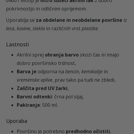
04001 Motip je
hitro sušeči akrilni lak
z dobro
K
pokrivnostjo in odličnim oprijemom.
0
Uporablja se
za obdelane in neobdelane površine
iz
4
lesa
,
kovine
,
stekla
in različnih vrst
plastike
.
0
0
Lastnosti
1
Akrilni sprej
ohranja barvo
skozi čas in imajo
M
dobro površinsko trdnost,
o
Barva je
odporna na
bencin
,
kemikalije
in
t
v
remenske vplive
, prav tako pa tudi ne zbledi,
i
Zaščita pred UV žarki
,
p
Barvni odtenki
: črna pol sijaj,
k
Pakiranje
: 500 ml.
o
l
Uporaba
i
Površino je potrebno
predhodno očistiti
,
č