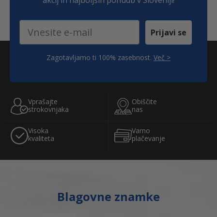
Email
Prijavi se
Zagotavljamo ti 100% zasebnost.
Več >
;
Vprašajte
Obiščite
strokovnjaka
nas
Visoka
Varno
kvaliteta
plačevanje
Blagovne znamke