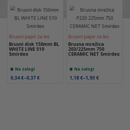
n
o
v
n
i
r
a
z
Brusni papir za les
Brusni papir za les
p
Brusni disk 150mm BL
Brusna mrežica
o
WHITE LINE 510
203/225mm 750
n
Smirdex
CERAMIC NET Smirdex
:
o
d
Na zalogi
Na zalogi
0
,
C
C
0,34
€
–
0,37
€
1,18
€
–
1,93
€
3
e
e
9
n
n
o
o
€
v
v
d
n
n
o
i
i
0
r
r
,
a
a
5
z
z
5
p
p