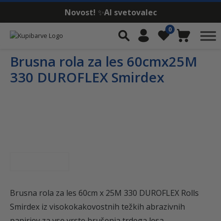
Novost!
✨
AI svetovalec
Skip to content
0
Iskalnik
Moj račun
Seznam želja
Košarica
Brusna rola za les 60cmx25M
330 DUROFLEX Smirdex
Brusna rola za les 60cm x 25M 330 DUROFLEX Rolls
Smirdex iz visokokakovostnih težkih abrazivnih
papirjev za vse vrste brušenja trdega lesa.