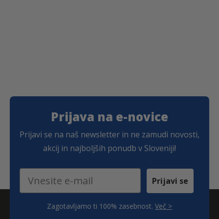
o
o
€
n
n
:
:
o
o
d
d
0
1
,
,
3
1
4
8
€
€
d
d
o
o
0
1
Prijava na e-novice
,
,
3
9
Prijavi se na naš newsletter in ne zamudi novosti,
7
3
akcij in najboljših ponudb v Sloveniji!
€
€
Email
Prijavi se
Zagotavljamo ti 100% zasebnost.
Več >