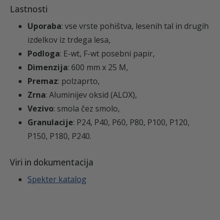
Lastnosti
l
7
Uporaba
: vse vrste pohištva, lesenih tal in drugih
i
izdelkov iz trdega lesa,
č
Podloga
: E-wt, F-wt posebni papir,
i
Dimenzija
: 600 mm x 25 M,
n
€
Premaz
: polzaprto,
a
Zrna
: Aluminijev oksid (ALOX),
Vezivo
: smola čez smolo,
Granulacije
: P24, P40, P60, P80, P100, P120,
P150, P180, P240.
Viri in dokumentacija
Spekter katalog