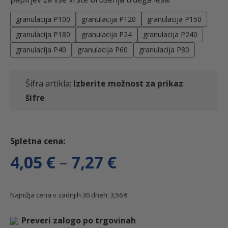
granulacija P100
granulacija P120
granulacija P150
granulacija P180
granulacija P24
granulacija P240
granulacija P40
granulacija P60
granulacija P80
Šifra artikla:
Izberite možnost za prikaz
šifre
C
4,05
€
–
7,27
€
e
Najnižja cena v zadnjih 30 dneh:
3,56
€
n
Preveri zalogo po trgovinah