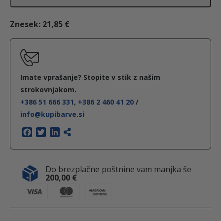
s
k
Znesek:
21,85 €
1
5
0
x
Imate vprašanje? Stopite v stik z našim
1
strokovnjakom.
+386 51 666 331
,
+386 2 460 41 20
/
3
info@kupibarve.si
m
m
F
T
L
a
w
i
C
c
i
n
L
e
t
k
Do brezplačne poštnine vam manjka še
b
t
e
E
200,00
€
o
e
d
A
o
r
I
N
k
n
&