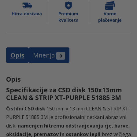
S
T
Hitra dostava
Premium
Varno
kvaliteta
plačevanje
R
I
P
X
Opis
Mnenja
T
0
-
P
Opis
U
Specifikacije za CSD disk 150x13mm
R
CLEAN & STRIP XT-PURPLE 51885 3M
P
L
Čistilni CSD disk
150 mm x 13 mm CLEAN & STRIP XT-
E
PURPLE 51885 3M je profesionalni netkani abrazivni
5
disk,
namenjen hitremu odstranjevanju rje, barve,
1
oksidacije, premazov in ostankov lepil
brez večjega