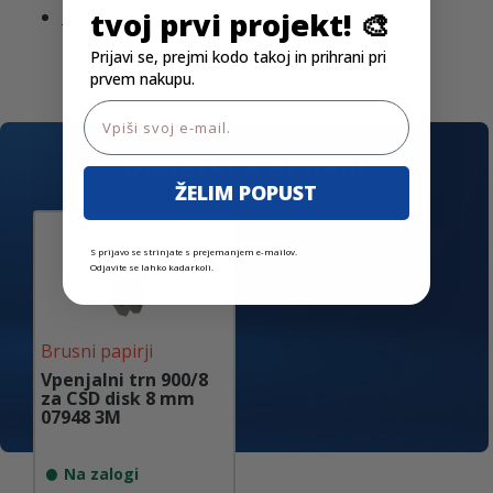
tvoj prvi projekt! 🎨
Katalog EMEA 3M
Prijavi se, prejmi kodo takoj in prihrani pri
prvem nakupu.
Email
Dodatki k artiklu
ŽELIM POPUST
S prijavo se strinjate s prejemanjem e-mailov.
Odjavite se lahko kadarkoli.
Brusni papirji
Vpenjalni trn 900/8
za CSD disk 8 mm
07948 3M
Na zalogi