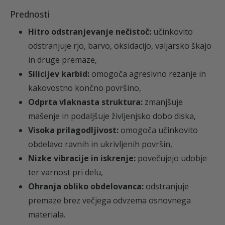
Prednosti
Hitro odstranjevanje nečistoč:
učinkovito
odstranjuje rjo, barvo, oksidacijo, valjarsko škajo
in druge premaze,
Silicijev karbid:
omogoča agresivno rezanje in
kakovostno končno površino,
Odprta vlaknasta struktura:
zmanjšuje
mašenje in podaljšuje življenjsko dobo diska,
Visoka prilagodljivost:
omogoča učinkovito
obdelavo ravnih in ukrivljenih površin,
Nizke vibracije in iskrenje:
povečujejo udobje
ter varnost pri delu,
Ohranja obliko obdelovanca:
odstranjuje
premaze brez večjega odvzema osnovnega
materiala.