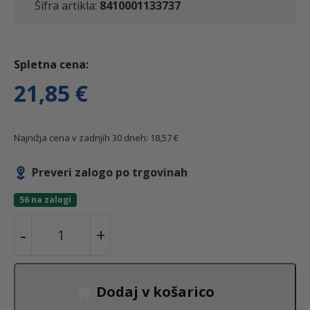
Šifra artikla:
8410001133737
21,85
€
Najnižja cena v zadnjih 30 dneh:
18,57
€
Preveri zalogo po trgovinah
56 na zalogi
C
-
+
S
D
d
Dodaj v košarico
i