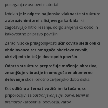
8
poseganja v osnovni material
8
Izdelan je
iz odprte najlonske vlaknaste strukture
5
z abrazivnimi zrni silicijevega karbida
, ki
3
zagotavljajo hitro rezanje, dolgo življenjsko dobo in
M
kakovostno pripravo površin.
k
Zaradi visoke prilagodljivosti
učinkovito sledi obliki
o
obdelovanca ter omogoča obdelavo ravnih,
l
ukrivljenih in težje dostopnih površin
.
i
č
Odprta struktura preprečuje mašenje abraziva,
i
zmanjšuje vibracije in omogoča enakomerno
n
delovanje
skozi celotno življenjsko dobo diska.
a
Kot
odlična alternativa žičnim krtačam
, so
priporočljivi za
odstranjevanje rje
,
barve
,
tesnil
in
premazov
karoserije: podvozja, varov.