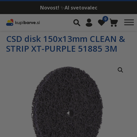
Novost!
✨
AI svetovalec
Skip to content
0
Iskalnik
Moj račun
Seznam želja
Košarica
CSD disk 150x13mm CLEAN &
STRIP XT-PURPLE 51885 3M