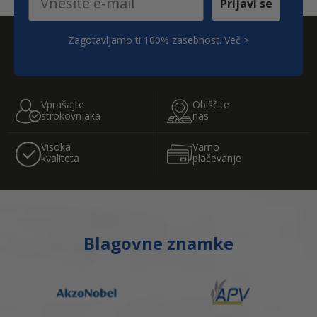
Prijavi se
Zagotavljamo ti 100% zasebnost.
Več >
;
Vprašajte
Obiščite
strokovnjaka
nas
Visoka
Varno
kvaliteta
plačevanje
Blagovne znamke