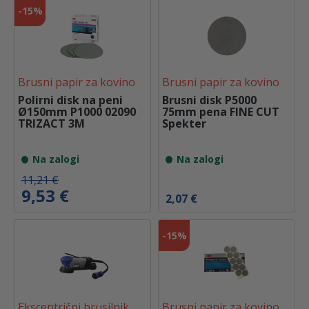
€
-
15%
.
Brusni papir za kovino
Brusni papir za kovino
Polirni disk na peni
Brusni disk P5000
Ø150mm P1000 02090
75mm pena FINE CUT
TRIZACT 3M
Spekter
Na zalogi
Na zalogi
I
T
11,21
€
z
r
9,53
€
2,07
€
v
e
i
n
r
u
-
15%
n
t
a
n
c
a
e
c
n
e
a
n
Ekscentrični brusilnik
Brusni papir za kovino
j
a