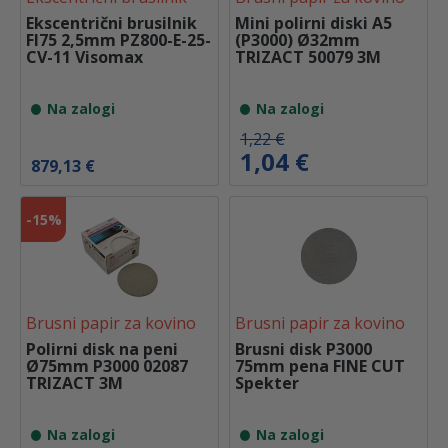
e
j
Ekscentrični brusilnik
Mini polirni diski A5
b
e
FI75 2,5mm PZ800-E-25-
(P3000) Ø32mm
i
:
CV-11 Visomax
TRIZACT 50079 3M
l
9
a
,
:
5
Na zalogi
Na zalogi
1
3
1
I
T
1,22
€
,
€
z
r
1,04
€
879,13
€
2
.
v
e
1
i
n
r
u
€
-
15%
n
t
.
a
n
c
a
e
c
n
e
a
n
Brusni papir za kovino
Brusni papir za kovino
j
a
e
j
Polirni disk na peni
Brusni disk P3000
b
e
Ø75mm P3000 02087
75mm pena FINE CUT
i
:
TRIZACT 3M
Spekter
l
1
a
,
:
0
Na zalogi
Na zalogi
1
4