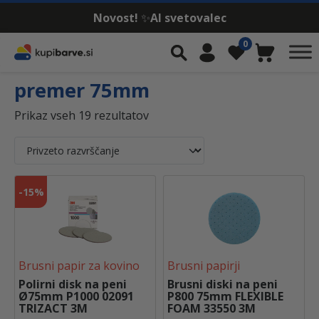
Novost!
✨
AI svetovalec
Skip to content
0
Iskalnik
Moj račun
Seznam želja
Košarica
premer 75mm
Prikaz vseh 19 rezultatov
-
15%
Brusni papir za kovino
Brusni papirji
Polirni disk na peni
Brusni diski na peni
Ø75mm P1000 02091
P800 75mm FLEXIBLE
TRIZACT 3M
FOAM 33550 3M