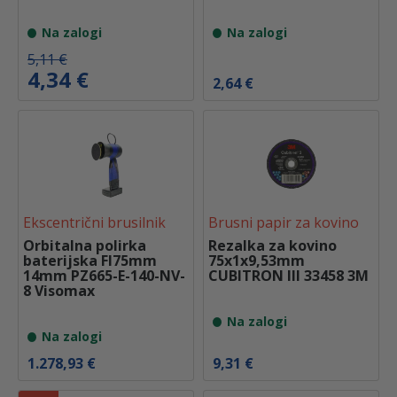
Na zalogi
Na zalogi
I
T
5,11
€
z
r
4,34
€
2,64
€
v
e
i
n
r
u
n
t
a
n
c
a
e
c
n
e
a
n
Ekscentrični brusilnik
Brusni papir za kovino
j
a
e
j
Orbitalna polirka
Rezalka za kovino
b
e
baterijska FI75mm
75x1x9,53mm
i
:
14mm PZ665-E-140-NV-
CUBITRON III 33458 3M
l
4
8 Visomax
a
,
:
3
Na zalogi
5
4
Na zalogi
,
1
€
1.278,93
€
9,31
€
1
.