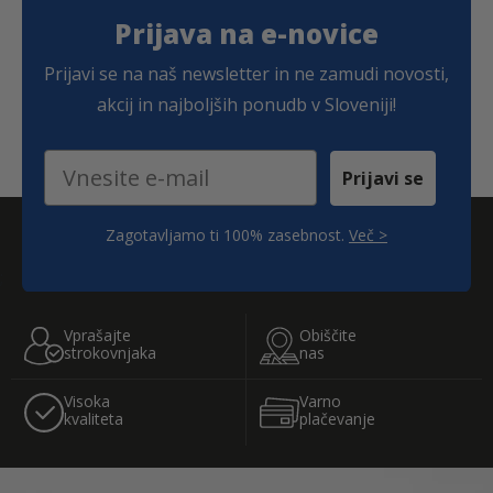
n
e
a
n
Prijava na e-novice
j
a
e
j
Prijavi se na naš newsletter in ne zamudi novosti,
b
e
i
:
akcij in najboljših ponudb v Sloveniji!
l
2
a
,
:
7
Email
3
7
Prijavi se
,
2
€
6
.
Zagotavljamo ti 100% zasebnost.
Več >
€
;
.
Vprašajte
Obiščite
strokovnjaka
nas
Visoka
Varno
kvaliteta
plačevanje