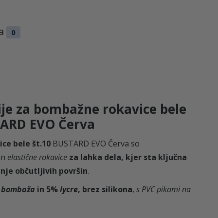
e
j
b
e
ja
0
i
:
l
1
ije za bombažne rokavice bele
a
,
TARD EVO Červa
:
1
ce bele št.10
BUSTARD EVO Červa so
in
elastične rokavice
za lahka dela, kjer sta ključna
1
5
nje občutljivih površin
.
%
bombaža
in 5%
lycre
, brez silikona
,
s PVC pikami na
,