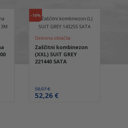
,
2
€
1
.
-
10%
€
.
Delovna oblačila
na
Zaščitni kombinezon
900
(XXL) SUIT GREY
221440 SATA
I
T
58,07
€
z
r
52,26
€
v
e
i
n
r
u
n
t
a
n
c
a
e
c