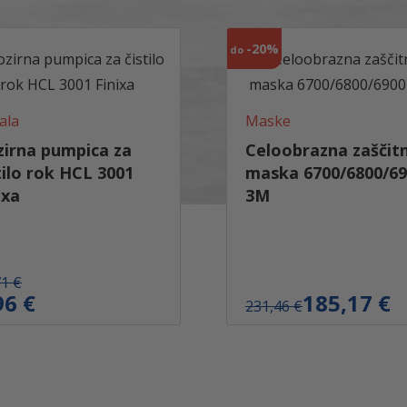
,
2
€
1
.
-
20%
do
€
.
ala
Maske
irna pumpica za
Celoobrazna zaščit
tilo rok HCL 3001
maska 6700/6800/6
ixa
3M
71
€
96
€
I
T
185,17
€
231,46
€
z
r
v
e
i
n
r
u
n
t
a
n