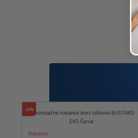
-
5%
Rokavice