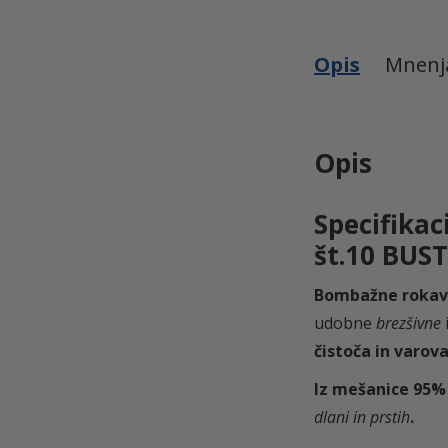
e
l
Opis
Mnen
e
š
t
.
Opis
1
0
Specifikac
B
št.10 BUS
U
S
Bombažne rokavi
T
udobne
brezšivne
A
čistoča in varova
R
Iz
mešanice 95
D
dlani in prstih
.
E