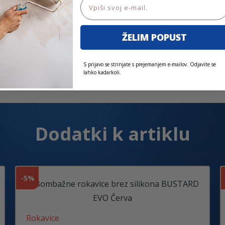
Viri in dokum
Tehnični pod
ŽELIM POPUST
Katalog
S prijavo se strinjate s prejemanjem e-mailov. Odjavite se
lahko kadarkoli.
Dodatki k artiklu
-
5%
Rokavice