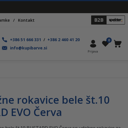
namke
Kontakt
+386 51 666 331
/
+386 2 460 41 20
0
Moj račun
Seznam 
Košaric
info@kupibarve.si
e rokavice bele št.10
D EVO Červa
e bele št.10 BUSTARD EVO Červa so udobne rokavice za