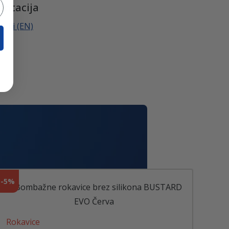
entacija
atki (EN)
-
5%
Rokavice