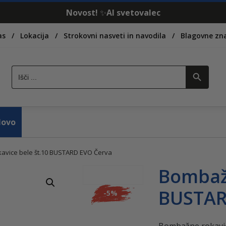
Novost!
✨
AI svetovalec
as
Lokacija
Strokovni nasveti in navodila
Blagovne z
Search Button
Search
for:
ovo
avice bele št.10 BUSTARD EVO Červa
Bombažn
BUSTAR
-
5%
Bombažne rokavic