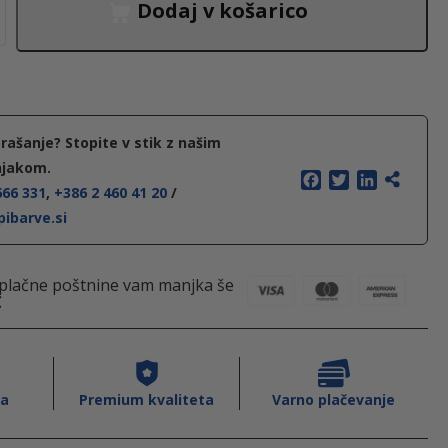
r
u
Dodaj v košarico
n
t
a
n
rašanje? Stopite v stik z našim
njakom.
c
a
F
T
L
666 331
,
+386 2 460 41 20
/
a
w
i
ibarve.si
c
i
n
e
c
e
t
k
b
t
e
o
e
d
plačne poštnine vam manjka še
n
e
o
r
I
€
k
n
a
n
j
a
va
Premium kvaliteta
Varno plačevanje