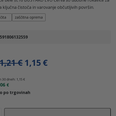
ta ključna čistoča in varovanje občutljivih površin.
čita
zaščitna oprema
591806132559
I
T
1,21
€
1,15
€
z
r
ih 30 dneh:
1,15
€
,06
€
v
e
go po trgovinah
i
n