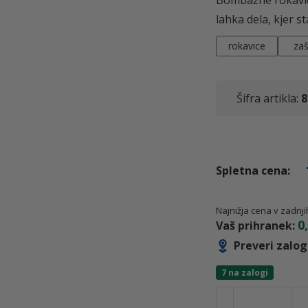
lahka dela, kjer s
rokavice
zaš
Šifra artikla:
8
Najnižja cena v zadnj
0
Vaš prihranek:
Preveri zalo
7 na zalogi
B