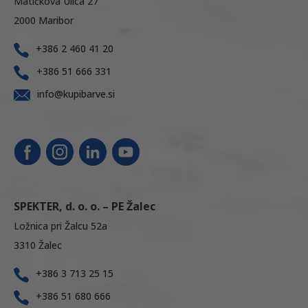
Matičkova Ulica 27
2000 Maribor
+386 2 460 41 20
+386 51 666 331
info@kupibarve.si
SPEKTER, d. o. o. – PE Žalec
Ložnica pri Žalcu 52a
3310 Žalec
+386 3 713 25 15
+386 51 680 666