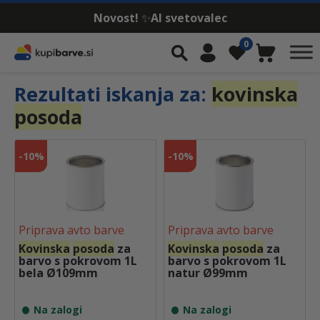
Novost!
✨
AI svetovalec
Skip to content
0
Iskalnik
Moj račun
Seznam želja
Košarica
Rezultati iskanja za:
kovinska
posoda
-
10%
-
10%
Priprava avto barve
Priprava avto barve
Kovinska
posoda
za
Kovinska
posoda
za
barvo s pokrovom 1L
barvo s pokrovom 1L
bela Ø109mm
natur Ø99mm
Na zalogi
Na zalogi