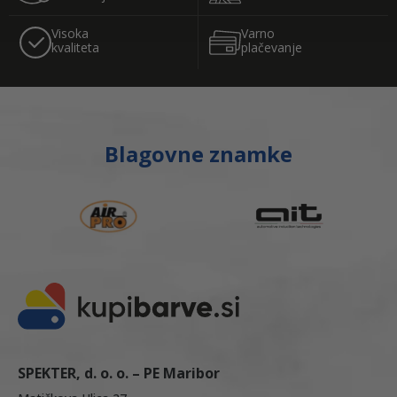
Visoka
Varno
kvaliteta
plačevanje
Blagovne znamke
SPEKTER, d. o. o. – PE Maribor